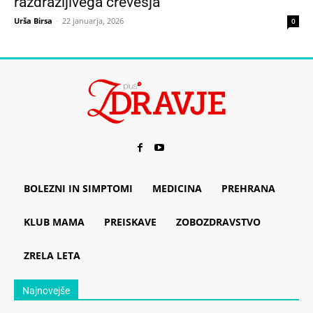
razdražljivega črevesja
Urša Birsa
-
22 januarja, 2026
0
BOLEZNI IN SIMPTOMI
MEDICINA
PREHRANA
KLUB MAMA
PREISKAVE
ZOBOZDRAVSTVO
ZRELA LETA
Najnovejše