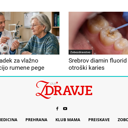
Zobozdravstvo
adek za vlažno
Srebrov diamin fluorid
cijo rumene pege
otroški karies
EDICINA
PREHRANA
KLUB MAMA
PREISKAVE
ZOB