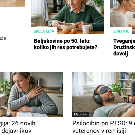
ZRELA LETA
ZDRAVJE
aže
Beljakovine po 50. letu:
Tveganje
koliko jih res potrebujete?
Družinsk
dovolj
Medicina
ija: 26 novih
Psilocibin pri PTSD: 9
 dejavnikov
veteranov v remisiji