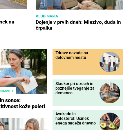
KLUB MAMA
inek na
Dojenje v prvih dneh: Mlezivo, duda in
črpalka
Zdrave navade na
delovnem mestu
Sladkor pri otrocih in
poznejše tveganje za
 NASVET
demenco
in sonce:
itivnost kože poleti
Avokado in
holesterol: Učinek
enega sadeža dnevno