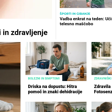
ŠPORTI IN GIBANJE
Vadba enkrat na teden: Uč
telesno maščobo
 in zdravljenje
BOLEZNI IN SIMPTOMI
ZDRAVNIŠKI
Driska na dopustu: Hitra
Zdravila 
pomoč in znaki dehidracije
Fotosenz