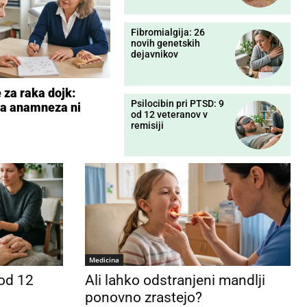
Fibromialgija: 26
novih genetskih
dejavnikov
 za raka dojk:
Psilocibin pri PTSD: 9
a anamneza ni
od 12 veteranov v
remisiji
Medicina
 od 12
Ali lahko odstranjeni mandlji
ponovno zrastejo?