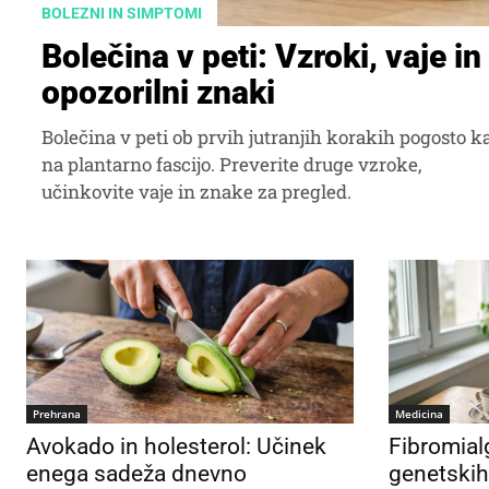
BOLEZNI IN SIMPTOMI
Bolečina v peti: Vzroki, vaje in
opozorilni znaki
Bolečina v peti ob prvih jutranjih korakih pogosto k
na plantarno fascijo. Preverite druge vzroke,
učinkovite vaje in znake za pregled.
Prehrana
Medicina
Avokado in holesterol: Učinek
Fibromialg
enega sadeža dnevno
genetskih