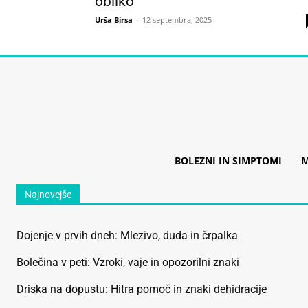
obliko
Urša Birsa
-
12 septembra, 2025
BOLEZNI IN SIMPTOMI
M
Najnovejše
Dojenje v prvih dneh: Mlezivo, duda in črpalka
Bolečina v peti: Vzroki, vaje in opozorilni znaki
Driska na dopustu: Hitra pomoč in znaki dehidracije