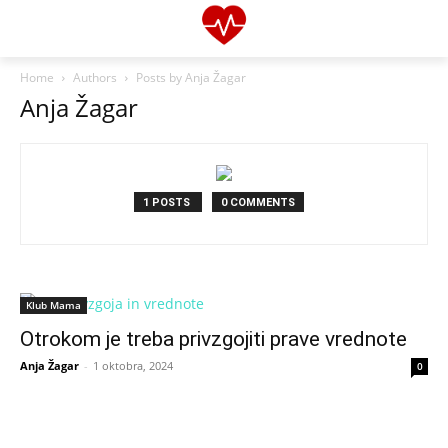
Home
Authors
Posts by Anja Žagar
Anja Žagar
1 POSTS
0 COMMENTS
Klub Mama
Otrokom je treba privzgojiti prave vrednote
Anja Žagar
-
1 oktobra, 2024
0