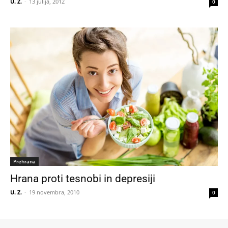
U. Z.
-
13 julija, 2012
0
Prehrana
Hrana proti tesnobi in depresiji
U. Z.
-
19 novembra, 2010
0