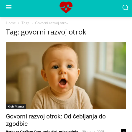
Home
Tags
Govorni razvoj otrok
Tag: govorni razvoj otrok
Klub Mama
Govorni razvoj otrok: Od čebljanja do
zgodbic
Barbara Oražem Grm, univ. dipl. psihologinja
-
30 junija, 2025
0