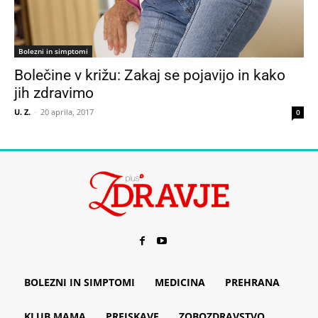
Bolezni in simptomi
Bolečine v križu: Zakaj se pojavijo in kako
jih zdravimo
U. Z.
-
20 aprila, 2017
0
BOLEZNI IN SIMPTOMI
MEDICINA
PREHRANA
KLUB MAMA
PREISKAVE
ZOBOZDRAVSTVO