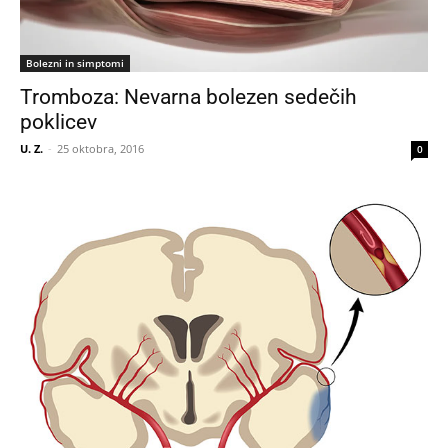
Bolezni in simptomi
Tromboza: Nevarna bolezen sedečih
poklicev
U. Z.
-
25 oktobra, 2016
0