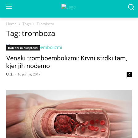
Home
Tags
Tromboza
Tag: tromboza
Bolezni in simptomi
Venski tromboembolizmi: Krvni strdki tam,
kjer jih nočemo
U. Z.
-
16 junija, 2017
0