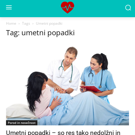
Home
Tags
Umetni popadki
Tag: umetni popadki
Porod in nosečnost
Umetni popadki – so res tako nedolžni in