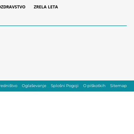
OZDRAVSTVO
ZRELA LETA
redništvo
Oglaševanje
Splošni Pogoji
O piškotkih
Sitemap