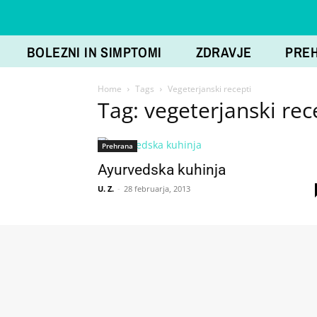
BOLEZNI IN SIMPTOMI
ZDRAVJE
PRE
Home
Tags
Vegeterjanski recepti
Tag: vegeterjanski rec
Prehrana
Ayurvedska kuhinja
U. Z.
-
28 februarja, 2013