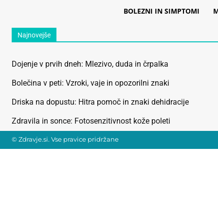
BOLEZNI IN SIMPTOMI
M
Najnovejše
Dojenje v prvih dneh: Mlezivo, duda in črpalka
Bolečina v peti: Vzroki, vaje in opozorilni znaki
Driska na dopustu: Hitra pomoč in znaki dehidracije
Zdravila in sonce: Fotosenzitivnost kože poleti
© Zdravje.si. Vse pravice pridržane