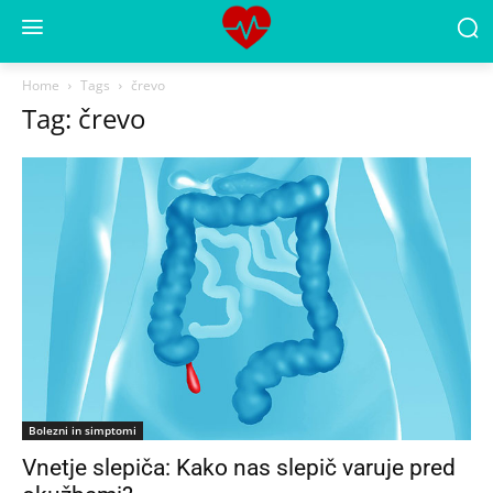
Home
Tags
črevo
Tag: črevo
Bolezni in simptomi
Vnetje slepiča: Kako nas slepič varuje pred