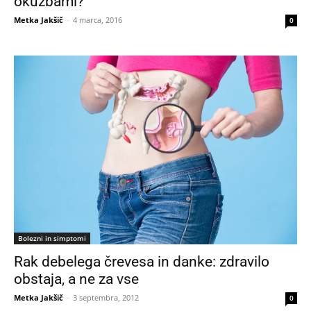
okužbami?
Metka Jakšič
-
4 marca, 2016
0
Bolezni in simptomi
Rak debelega črevesa in danke: zdravilo
obstaja, a ne za vse
Metka Jakšič
-
3 septembra, 2012
0