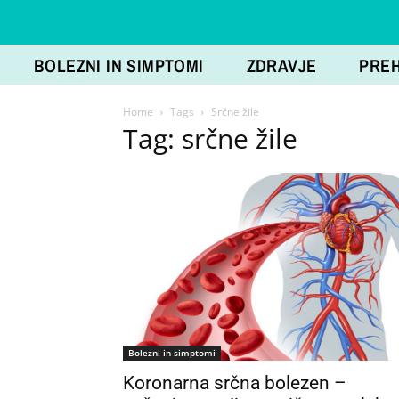
BOLEZNI IN SIMPTOMI
ZDRAVJE
PRE
Home
Tags
Srčne žile
Tag: srčne žile
Bolezni in simptomi
Koronarna srčna bolezen –