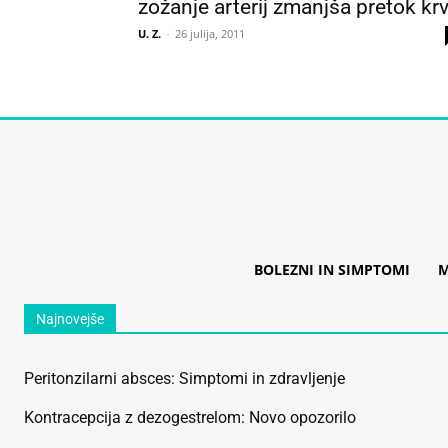
zožanje arterij zmanjša pretok krv
U. Z.
-
26 julija, 2011
BOLEZNI IN SIMPTOMI
M
Najnovejše
Peritonzilarni absces: Simptomi in zdravljenje
Kontracepcija z dezogestrelom: Novo opozorilo