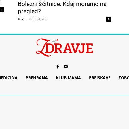
i
Bolezni ščitnice: Kdaj moramo na
pregled?
0
U. Z.
-
26 julija, 2011
0
EDICINA
PREHRANA
KLUB MAMA
PREISKAVE
ZOB