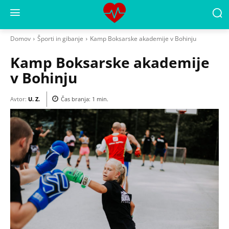
Domov
Športi in gibanje
Kamp Boksarske akademije v Bohinju
Kamp Boksarske akademije
v Bohinju
Avtor:
U. Z.
Čas branja:
1
min.