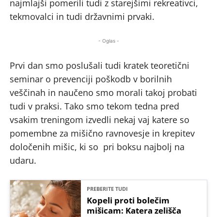
najmlajši pomerili tudi z starejšimi rekreativci,
tekmovalci in tudi državnimi prvaki.
- Oglas -
Prvi dan smo poslušali tudi kratek teoretični
seminar o prevenciji poškodb v borilnih
veščinah in naučeno smo morali takoj probati
tudi v praksi. Tako smo tekom tedna pred
vsakim treningom izvedli nekaj vaj katere so
pomembne za mišično ravnovesje in krepitev
določenih mišic, ki so pri boksu najbolj na
udaru.
PREBERITE TUDI
Kopeli proti bolečim
mišicam: Katera zelišča