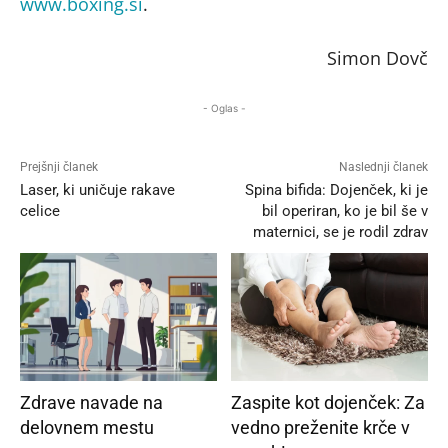
www.boxing.si
.
Simon Dovč
- Oglas -
Prejšnji članek
Naslednji članek
Laser, ki uničuje rakave
Spina bifida: Dojenček, ki je
celice
bil operiran, ko je bil še v
maternici, se je rodil zdrav
Zdrave navade na
Zaspite kot dojenček: Za
delovnem mestu
vedno preženite krče v