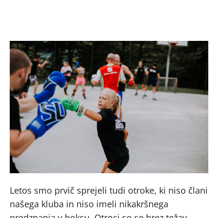
Letos smo prvič sprejeli tudi otroke, ki niso člani
našega kluba in niso imeli nikakršnega
predznanja v boksu. Otroci so se brez težav