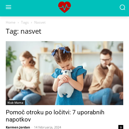
Home
Tags
Nasvet
Tag: nasvet
Klub Mama
Pomoč otroku po ločitvi: 7 uporabnih
napotkov
Karmen Jordan
-
14 februarja, 2024
0