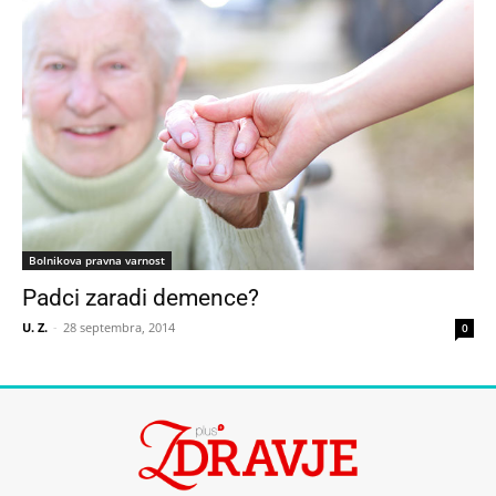
Bolnikova pravna varnost
Padci zaradi demence?
U. Z.
-
28 septembra, 2014
0