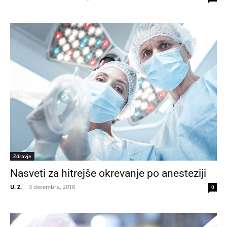
Zdravje
Nasveti za hitrejše okrevanje po anesteziji
U. Z.
-
3 decembra, 2018
0