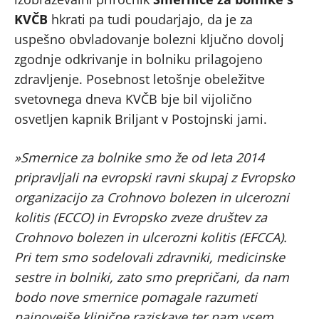
KVČB
hkrati pa tudi poudarjajo, da je za
uspešno obvladovanje bolezni ključno dovolj
zgodnje odkrivanje in bolniku prilagojeno
zdravljenje. Posebnost letošnje obeležitve
svetovnega dneva KVČB bje bil vijolično
osvetljen kapnik Briljant v Postojnski jami.
»Smernice za bolnike smo že od leta 2014
pripravljali na evropski ravni skupaj z Evropsko
organizacijo za Crohnovo bolezen in ulcerozni
kolitis (ECCO) in Evropsko zveze društev za
Crohnovo bolezen in ulcerozni kolitis (EFCCA).
Pri tem smo sodelovali zdravniki, medicinske
sestre in bolniki, zato smo prepričani, da nam
bodo nove smernice pomagale razumeti
najnovejše klinične raziskave ter nam vsem