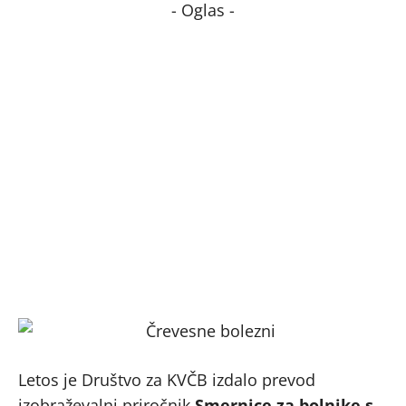
- Oglas -
Letos je Društvo za KVČB izdalo prevod
izobraževalni priročnik
Smernice za bolnike s