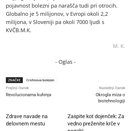
pojavnost bolezni pa narašča tudi pri otrocih.
Globalno je 5 milijonov, v Evropi okoli 2,2
milijona, v Sloveniji pa okoli 7000 ljudi s
KVČB.M.K.
M. K.
- Oglas -
ZNAČKE
Crohnova bolezen
Prejšnji članek
Naslednji članek
Revolucionarna kuhinja
Okrogla miza o
biotehnologiji
Zdrave navade na
Zaspite kot dojenček: Za
delovnem mestu
vedno preženite krče v
nogah!