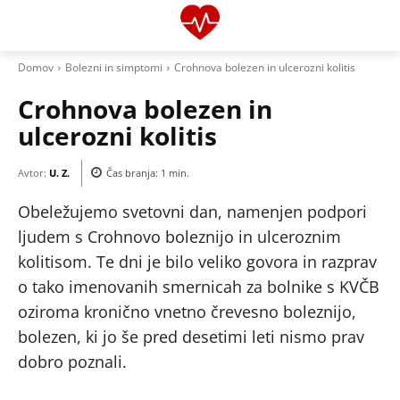
Domov
Bolezni in simptomi
Crohnova bolezen in ulcerozni kolitis
Crohnova bolezen in
ulcerozni kolitis
Avtor:
U. Z.
Čas branja:
1
min.
Obeležujemo svetovni dan, namenjen podpori
ljudem s Crohnovo boleznijo in ulceroznim
kolitisom. Te dni je bilo veliko govora in razprav
o tako imenovanih smernicah za bolnike s KVČB
oziroma kronično vnetno črevesno boleznijo,
bolezen, ki jo še pred desetimi leti nismo prav
dobro poznali.