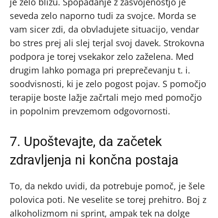
je zelo blizu. Spopadanje z zasvojenostjo je
seveda zelo naporno tudi za svojce. Morda se
vam sicer zdi, da obvladujete situacijo, vendar
bo stres prej ali slej terjal svoj davek. Strokovna
podpora je torej vsekakor zelo zaželena. Med
drugim lahko pomaga pri preprečevanju t. i.
soodvisnosti, ki je zelo pogost pojav. S pomočjo
terapije boste lažje začrtali mejo med pomočjo
in popolnim prevzemom odgovornosti.
7. Upoštevajte, da začetek
zdravljenja ni končna postaja
To, da nekdo uvidi, da potrebuje pomoč, je šele
polovica poti. Ne veselite se torej prehitro. Boj z
alkoholizmom ni sprint, ampak tek na dolge