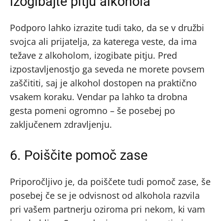
izogibajte pitju alkohola
Podporo lahko izrazite tudi tako, da se v družbi
svojca ali prijatelja, za katerega veste, da ima
težave z alkoholom, izogibate pitju. Pred
izpostavljenostjo ga seveda ne morete povsem
zaščititi, saj je alkohol dostopen na praktično
vsakem koraku. Vendar pa lahko ta drobna
gesta pomeni ogromno – še posebej po
zaključenem zdravljenju.
6. Poiščite pomoč zase
Priporočljivo je, da poiščete tudi pomoč zase, še
posebej če se je odvisnost od alkohola razvila
pri vašem partnerju oziroma pri nekom, ki vam