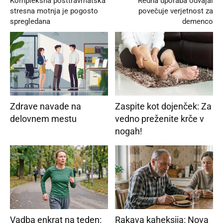
Kompleksna posttravmatska
Redna uporaba odvajal
stresna motnja je pogosto
povečuje verjetnost za
spregledana
demenco
Zdrave navade na
Zaspite kot dojenček: Za
delovnem mestu
vedno preženite krče v
nogah!
Vadba enkrat na teden:
Rakava kaheksija: Nova