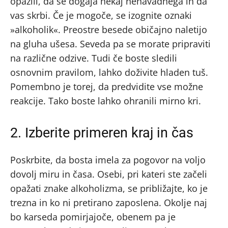
opazili, da se dogaja nekaj nenavadnega in da
vas skrbi. Če je mogoče, se izognite oznaki
»alkoholik«. Preostre besede običajno naletijo
na gluha ušesa. Seveda pa se morate pripraviti
na različne odzive. Tudi če boste sledili
osnovnim pravilom, lahko doživite hladen tuš.
Pomembno je torej, da predvidite vse možne
reakcije. Tako boste lahko ohranili mirno kri.
2. Izberite primeren kraj in čas
Poskrbite, da bosta imela za pogovor na voljo
dovolj miru in časa. Osebi, pri kateri ste začeli
opažati znake alkoholizma, se približajte, ko je
trezna in ko ni pretirano zaposlena. Okolje naj
bo karseda pomirjajoče, obenem pa je