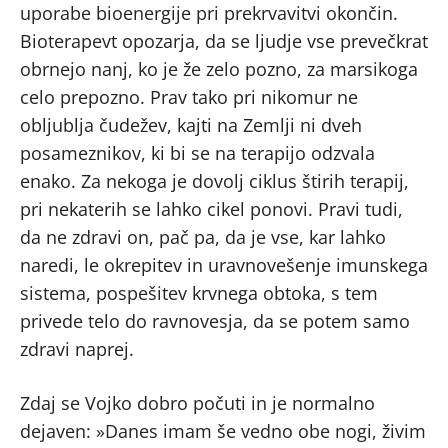
uporabe bioenergije pri prekrvavitvi okončin.
Bioterapevt opozarja, da se ljudje vse prevečkrat
obrnejo nanj, ko je že zelo pozno, za marsikoga
celo prepozno. Prav tako pri nikomur ne
obljublja čudežev, kajti na Zemlji ni dveh
posameznikov, ki bi se na terapijo odzvala
enako. Za nekoga je dovolj ciklus štirih terapij,
pri nekaterih se lahko cikel ponovi. Pravi tudi,
da ne zdravi on, pač pa, da je vse, kar lahko
naredi, le okrepitev in uravnovešenje imunskega
sistema, pospešitev krvnega obtoka, s tem
privede telo do ravnovesja, da se potem samo
zdravi naprej.
Zdaj se Vojko dobro počuti in je normalno
dejaven: »Danes imam še vedno obe nogi, živim