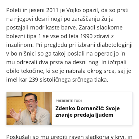
Poleti in jeseni 2011 je Vojko opazil, da so prsti
na njegovi desni nogi po zaraščanju žulja
postajali modrikaste barve. Zaradi sladkorne
bolezni tipa 1 se vse od leta 1990 zdravi z
inzulinom. Pri pregledu pri izbrani diabetologinji
v bolnišnici so ga takoj poslali na operacijo in
mu odrezali dva prsta na desni nogi in izčrpali
obilo tekočine, ki se je nabrala okrog srca, saj je
imel kar 239 sistoličnega srčnega tlaka.
PREBERITE TUDI
Zdenko Domančić: Svoje
znanje predaja ljudem
Poskušali so mu urediti raven sladkorja v krvi, in