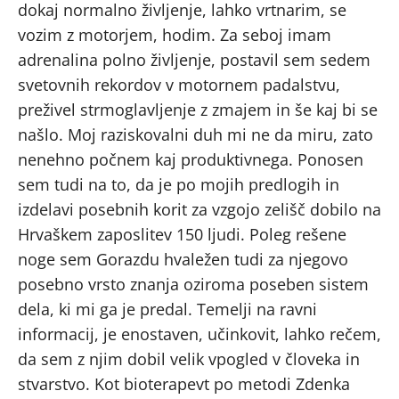
dokaj normalno življenje, lahko vrtnarim, se
vozim z motorjem, hodim. Za seboj imam
adrenalina polno življenje, postavil sem sedem
svetovnih rekordov v motornem padalstvu,
preživel strmoglavljenje z zmajem in še kaj bi se
našlo. Moj raziskovalni duh mi ne da miru, zato
nenehno počnem kaj produktivnega. Ponosen
sem tudi na to, da je po mojih predlogih in
izdelavi posebnih korit za vzgojo zelišč dobilo na
Hrvaškem zaposlitev 150 ljudi. Poleg rešene
noge sem Gorazdu hvaležen tudi za njegovo
posebno vrsto znanja oziroma poseben sistem
dela, ki mi ga je predal. Temelji na ravni
informacij, je enostaven, učinkovit, lahko rečem,
da sem z njim dobil velik vpogled v človeka in
stvarstvo. Kot bioterapevt po metodi Zdenka