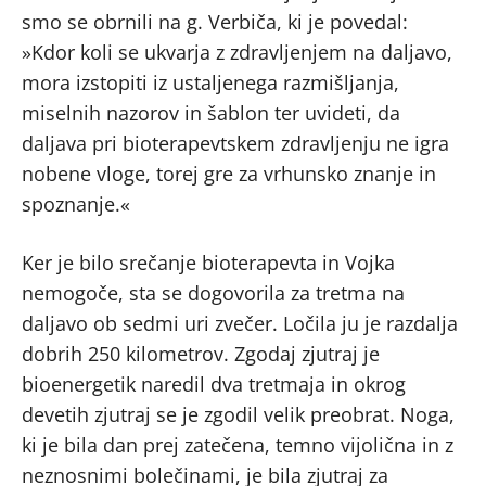
smo se obrnili na g. Verbiča, ki je povedal:
»Kdor koli se ukvarja z zdravljenjem na daljavo,
mora izstopiti iz ustaljenega razmišljanja,
miselnih nazorov in šablon ter uvideti, da
daljava pri bioterapevtskem zdravljenju ne igra
nobene vloge, torej gre za vrhunsko znanje in
spoznanje.«
Ker je bilo srečanje bioterapevta in Vojka
nemogoče, sta se dogovorila za tretma na
daljavo ob sedmi uri zvečer. Ločila ju je razdalja
dobrih 250 kilometrov. Zgodaj zjutraj je
bioenergetik naredil dva tretmaja in okrog
devetih zjutraj se je zgodil velik preobrat. Noga,
ki je bila dan prej zatečena, temno vijolična in z
neznosnimi bolečinami, je bila zjutraj za