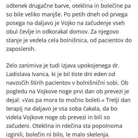
odtenek drugačne barve, oteklina in bolečine pa
so bile veliko manjše. Po petih dneh od prvega
posega na daljavo je Vojko na začudenje vseh
obul čevlje in odkorakal domov. Za njegovo
stanje je vedela cela bolnišnica, od pacientov do
zaposlenih.
Zelo zanimiva je tudi izjava upokojenega dr.
Ladislava Ivanca, ki je bil tiste dni eden od
navzočih štirih pacientov v bolnišnični sobi. Ob
pogledu na Vojkove noge prvi dan ob prevezi je
dejal: »Vas pa mora to močno boleti.« Tretji dan
terapij na daljavo je vsa soba čakala, da bo
videla Vojkove noge ob prevezi in bili so
začudeni. Oteklina in rdečina sta popolnoma
izginili, bolečin ni bilo, le malo skelenja.