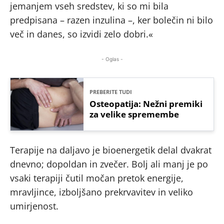
jemanjem vseh sredstev, ki so mi bila
predpisana – razen inzulina –, ker bolečin ni bilo
več in danes, so izvidi zelo dobri.«
- Oglas -
PREBERITE TUDI
Osteopatija: Nežni premiki
za velike spremembe
Terapije na daljavo je bioenergetik delal dvakrat
dnevno; dopoldan in zvečer. Bolj ali manj je po
vsaki terapiji čutil močan pretok energije,
mravljince, izboljšano prekrvavitev in veliko
umirjenost.