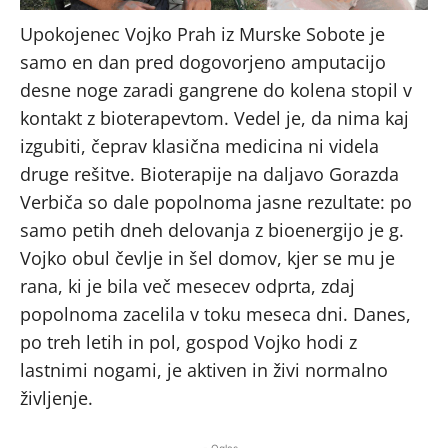
Upokojenec Vojko Prah iz Murske Sobote je
samo en dan pred dogovorjeno amputacijo
desne noge zaradi gangrene do kolena stopil v
kontakt z bioterapevtom. Vedel je, da nima kaj
izgubiti, čeprav klasična medicina ni videla
druge rešitve. Bioterapije na daljavo Gorazda
Verbiča so dale popolnoma jasne rezultate: po
samo petih dneh delovanja z bioenergijo je g.
Vojko obul čevlje in šel domov, kjer se mu je
rana, ki je bila več mesecev odprta, zdaj
popolnoma zacelila v toku meseca dni. Danes,
po treh letih in pol, gospod Vojko hodi z
lastnimi nogami, je aktiven in živi normalno
življenje.
- Oglas -