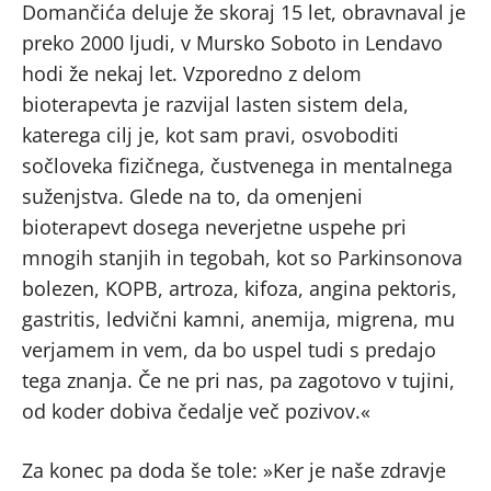
Domančića deluje že skoraj 15 let, obravnaval je
preko 2000 ljudi, v Mursko Soboto in Lendavo
hodi že nekaj let. Vzporedno z delom
bioterapevta je razvijal lasten sistem dela,
katerega cilj je, kot sam pravi, osvoboditi
sočloveka fizičnega, čustvenega in mentalnega
suženjstva. Glede na to, da omenjeni
bioterapevt dosega neverjetne uspehe pri
mnogih stanjih in tegobah, kot so Parkinsonova
bolezen, KOPB, artroza, kifoza, angina pektoris,
gastritis, ledvični kamni, anemija, migrena, mu
verjamem in vem, da bo uspel tudi s predajo
tega znanja. Če ne pri nas, pa zagotovo v tujini,
od koder dobiva čedalje več pozivov.«
Za konec pa doda še tole: »Ker je naše zdravje