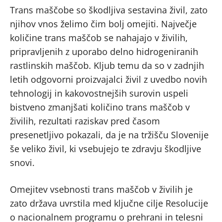
Trans maščobe so škodljiva sestavina živil, zato
njihov vnos želimo čim bolj omejiti. Največje
količine trans maščob se nahajajo v živilih,
pripravljenih z uporabo delno hidrogeniranih
rastlinskih maščob. Kljub temu da so v zadnjih
letih odgovorni proizvajalci živil z uvedbo novih
tehnologij in kakovostnejših surovin uspeli
bistveno zmanjšati količino trans maščob v
živilih, rezultati raziskav pred časom
presenetljivo pokazali, da je na tržišču Slovenije
še veliko živil, ki vsebujejo te zdravju škodljive
snovi.
Omejitev vsebnosti trans maščob v živilih je
zato država uvrstila med ključne cilje Resolucije
o nacionalnem programu o prehrani in telesni