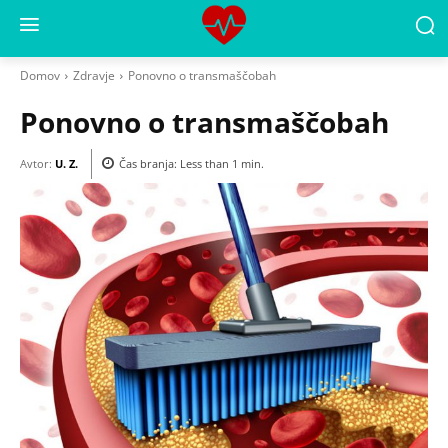
Domov
Zdravje
Ponovno o transmaščobah
Ponovno o transmaščobah
Avtor:
U. Z.
Čas branja:
Less than 1
min.