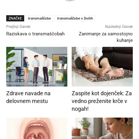
ZNAČKE
transmaščobe
transmaščobe v živilih
Prejšnji članek
Naslednji članek
Raziskava o transmaščobah
Zanimanje za samostojno
kuhanje
Zdrave navade na
Zaspite kot dojenček: Za
delovnem mestu
vedno preženite krče v
nogah!