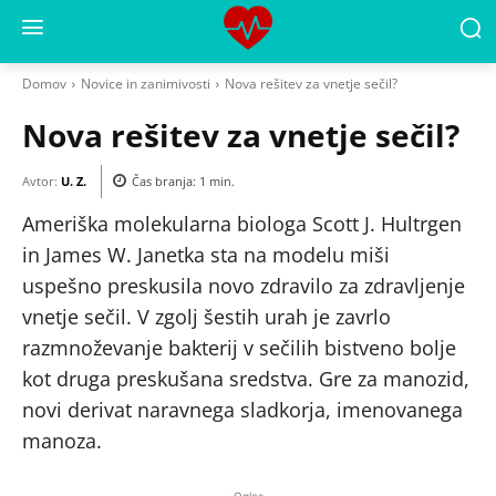
Domov
Novice in zanimivosti
Nova rešitev za vnetje sečil?
Nova rešitev za vnetje sečil?
Avtor:
U. Z.
Čas branja:
1
min.
Ameriška molekularna biologa Scott J. Hultrgen
in James W. Janetka sta na modelu miši
uspešno preskusila novo zdravilo za zdravljenje
vnetje sečil. V zgolj šestih urah je zavrlo
razmnoževanje bakterij v sečilih bistveno bolje
kot druga preskušana sredstva. Gre za manozid,
novi derivat naravnega sladkorja, imenovanega
manoza.