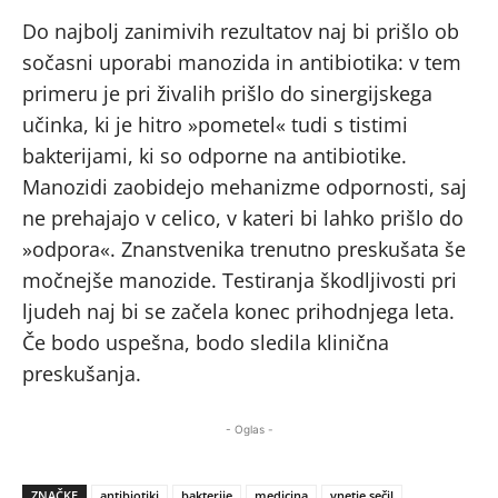
Do najbolj zanimivih rezultatov naj bi prišlo ob
sočasni uporabi manozida in antibiotika: v tem
primeru je pri živalih prišlo do sinergijskega
učinka, ki je hitro »pometel« tudi s tistimi
bakterijami, ki so odporne na antibiotike.
Manozidi zaobidejo mehanizme odpornosti, saj
ne prehajajo v celico, v kateri bi lahko prišlo do
»odpora«. Znanstvenika trenutno preskušata še
močnejše manozide. Testiranja škodljivosti pri
ljudeh naj bi se začela konec prihodnjega leta.
Če bodo uspešna, bodo sledila klinična
preskušanja.
- Oglas -
ZNAČKE
antibiotiki
bakterije
medicina
vnetje sečil