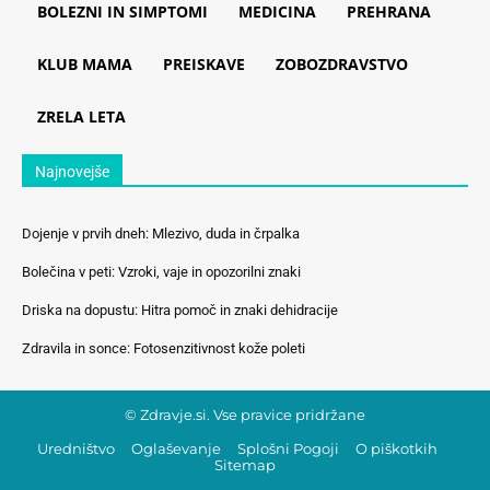
BOLEZNI IN SIMPTOMI
MEDICINA
PREHRANA
KLUB MAMA
PREISKAVE
ZOBOZDRAVSTVO
ZRELA LETA
Najnovejše
Dojenje v prvih dneh: Mlezivo, duda in črpalka
Bolečina v peti: Vzroki, vaje in opozorilni znaki
Driska na dopustu: Hitra pomoč in znaki dehidracije
Zdravila in sonce: Fotosenzitivnost kože poleti
© Zdravje.si. Vse pravice pridržane
Uredništvo
Oglaševanje
Splošni Pogoji
O piškotkih
Sitemap