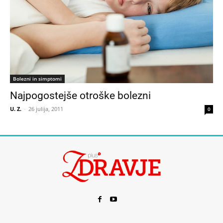
Bolezni in simptomi
Najpogostejše otroške bolezni
U. Z.
-
26 julija, 2011
0