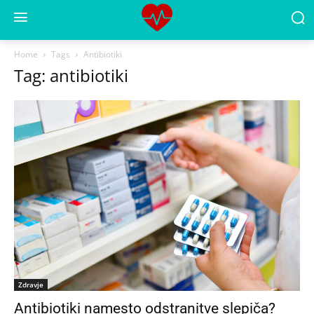
Home
Tags
Antibiotiki
Tag: antibiotiki
Zdravje
Antibiotiki namesto odstranitve slepiča?