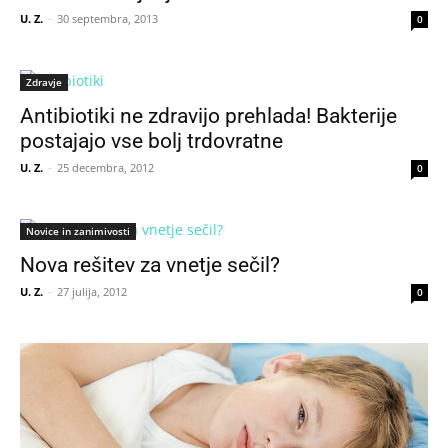
U. Z.
-
30 septembra, 2013
0
Zdravje
Antibiotiki ne zdravijo prehlada! Bakterije
postajajo vse bolj trdovratne
U. Z.
-
25 decembra, 2012
0
Novice in zanimivosti
Nova rešitev za vnetje sečil?
U. Z.
-
27 julija, 2012
0