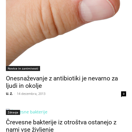
Novice in zanimivosti
Onesnaževanje z antibiotiki je nevarno za
ljudi in okolje
U. Z.
-
14 decembra, 2013
0
Zdravje
Črevesne bakterije iz otroštva ostanejo z
nami vse življenje