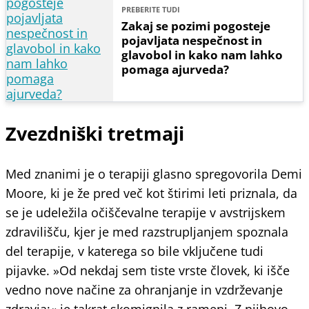
PREBERITE TUDI
Zakaj se pozimi pogosteje
pojavljata nespečnost in
glavobol in kako nam lahko
pomaga ajurveda?
Zvezdniški tretmaji
Med znanimi je o terapiji glasno spregovorila Demi
Moore, ki je že pred več kot štirimi leti priznala, da
se je udeležila očiščevalne terapije v avstrijskem
zdravilišču, kjer je med razstrupljanjem spoznala
del terapije, v katerega so bile vključene tudi
pijavke. »Od nekdaj sem tiste vrste človek, ki išče
vedno nove načine za ohranjanje in vzdrževanje
zdravja;« je takrat skomignila z rameni. Z njihovo