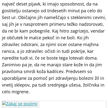
največ deset pijavk, ki imajo sposobnost, da na
gostitelju ostanejo od tridesetih minut pa celo do
šest ur. Običajno jih nameščajo s steklenimi cevmi,
saj jih je v nasprotnem primeru težko nadzorovati,
da ne bi kam pobegnile. Kaj hitro zagrizejo, vendar
je občutek le malce pekoč in ne boli. Ko jih
zdravilec odstrani, za njimi sicer ostane majhna
ranica, a jo zdravilec očisti in tudi pokrije, kar
naredite tudi vi, če se boste tega lotevali doma.
Zanimivo pa je, da ne marajo stare kože in da jim
praviloma smrdi koža kadilcev. Predvsem so
uporabljane za pomoč pri zdravljenju bolezni žil in
vnetij sklepov, pa tudi srednjega ušesa, žolčnika in
celo migrene.