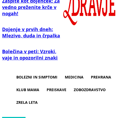
Zaspite kot dojenček: Za
vedno preženite krče v
nogah!
Dojenje v prvih dneh:
Mlezivo, duda in črpalka
Bolečina v peti: Vzroki,
vaje in opozorilni znaki
BOLEZNI IN SIMPTOMI
MEDICINA
PREHRANA
KLUB MAMA
PREISKAVE
ZOBOZDRAVSTVO
ZRELA LETA