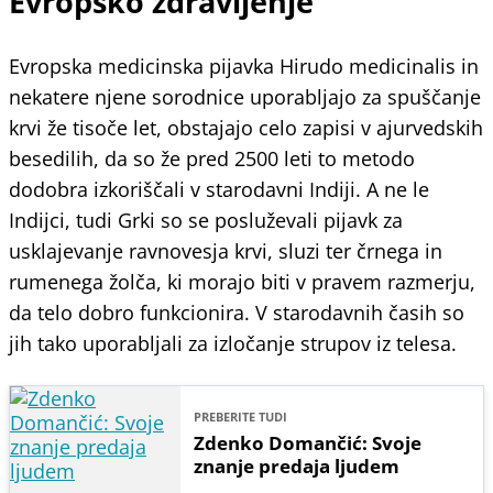
Evropsko zdravljenje
Evropska medicinska pijavka Hirudo medicinalis in
nekatere njene sorodnice uporabljajo za spuščanje
krvi že tisoče let, obstajajo celo zapisi v ajurvedskih
besedilih, da so že pred 2500 leti to metodo
dodobra izkoriščali v starodavni Indiji. A ne le
Indijci, tudi Grki so se posluževali pijavk za
usklajevanje ravnovesja krvi, sluzi ter črnega in
rumenega žolča, ki morajo biti v pravem razmerju,
da telo dobro funkcionira. V starodavnih časih so
jih tako uporabljali za izločanje strupov iz telesa.
PREBERITE TUDI
Zdenko Domančić: Svoje
znanje predaja ljudem