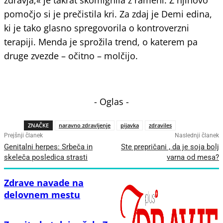
pomočjo si je prečistila kri. Za zdaj je Demi edina,
ki je tako glasno spregovorila o kontroverzni
terapiji. Menda je sprožila trend, o katerem pa
druge zvezde – očitno – molčijo.
- Oglas -
ZNAČKE
naravno zdravljenje
pijavka
zdraviles
Prejšnji članek
Naslednji članek
Genitalni herpes: Srbeča in
Ste prepričani , da je soja bolj
skeleča posledica strasti
varna od mesa?
Zdrave navade na
delovnem mestu