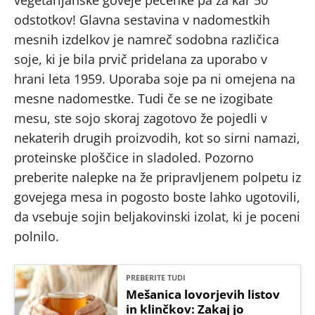
odstotkov! Glavna sestavina v nadomestkih
mesnih izdelkov je namreč sodobna različica
soje, ki je bila prvič pridelana za uporabo v
hrani leta 1959. Uporaba soje pa ni omejena na
mesne nadomestke. Tudi če se ne izogibate
mesu, ste sojo skoraj zagotovo že pojedli v
nekaterih drugih proizvodih, kot so sirni namazi,
proteinske ploščice in sladoled. Pozorno
preberite nalepke na že pripravljenem polpetu iz
govejega mesa in pogosto boste lahko ugotovili,
da vsebuje sojin beljakovinski izolat, ki je poceni
polnilo.
PREBERITE TUDI
Mešanica lovorjevih listov
in klinčkov: Zakaj jo