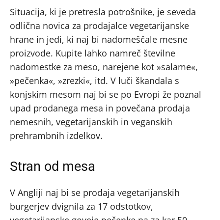
Situacija, ki je pretresla potrošnike, je seveda
odlična novica za prodajalce vegetarijanske
hrane in jedi, ki naj bi nadomeščale mesne
proizvode. Kupite lahko namreč številne
nadomestke za meso, narejene kot »salame«,
»pečenka«, »zrezki«, itd. V luči škandala s
konjskim mesom naj bi se po Evropi že poznal
upad prodanega mesa in povečana prodaja
nemesnih, vegetarijanskih in veganskih
prehrambnih izdelkov.
Stran od mesa
V Angliji naj bi se prodaja vegetarijanskih
burgerjev dvignila za 17 odstotkov,
vegetarijanske goveje pečenke pa za kar 50