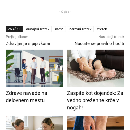
- Oglas -
ZNAČKE
dunajski zrezek
meso
naravni zrezek
zrezek
Prejšnji članek
Naslednji članek
Zdravljenje s pijavkami
Naučite se pravilno hoditi
Zdrave navade na
Zaspite kot dojenček: Za
delovnem mestu
vedno preženite krče v
nogah!