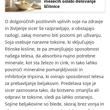
mesecih oslabi delovanje
ščitnice
O dolgoročnih pozitivnih vplivih soje na zdravje
in življenje sicer še razpravljajo, a obstajajo
razlogi, zakaj moramo biti pozorni pri uživanju.
Soja vsebuje naravne toksine, ki vključujejo
fitinske kisline, te pa zmanjšujejo sposobnost
našega telesa, da absorbira nujno potrebne
minerale, kot sta železo in cink, in tako lahko
povzroči mineralne pomanjkljivosti in
inhibitorje tripsina, ki ovirajo sposobnost telesa
za prebavljanje beljakovin. Predelava soje je
sicer zasnovana tako, da bistveno zmanjša ali
odpravi te toksine, sledi pa lahko ostanejo.
Sojine beljakovine so blede, skoraj brez vonja in