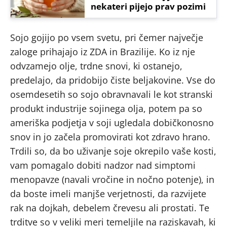
nekateri pijejo prav pozimi
Sojo gojijo po vsem svetu, pri čemer največje
zaloge prihajajo iz ZDA in Brazilije. Ko iz nje
odvzamejo olje, trdne snovi, ki ostanejo,
predelajo, da pridobijo čiste beljakovine. Vse do
osemdesetih so sojo obravnavali le kot stranski
produkt industrije sojinega olja, potem pa so
ameriška podjetja v soji ugledala dobičkonosno
snov in jo začela promovirati kot zdravo hrano.
Trdili so, da bo uživanje soje okrepilo vaše kosti,
vam pomagalo dobiti nadzor nad simptomi
menopavze (navali vročine in nočno potenje), in
da boste imeli manjše verjetnosti, da razvijete
rak na dojkah, debelem črevesu ali prostati. Te
trditve so v veliki meri temeljile na raziskavah, ki