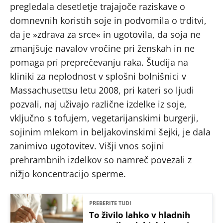
pregledala desetletje trajajoče raziskave o
domnevnih koristih soje in podvomila o trditvi,
da je »zdrava za srce« in ugotovila, da soja ne
zmanjšuje navalov vročine pri ženskah in ne
pomaga pri preprečevanju raka. Študija na
kliniki za neplodnost v splošni bolnišnici v
Massachusettsu letu 2008, pri kateri so ljudi
pozvali, naj uživajo različne izdelke iz soje,
vključno s tofujem, vegetarijanskimi burgerji,
sojinim mlekom in beljakovinskimi šejki, je dala
zanimivo ugotovitev. Višji vnos sojini
prehrambnih izdelkov so namreč povezali z
nižjo koncentracijo sperme.
PREBERITE TUDI
To živilo lahko v hladnih