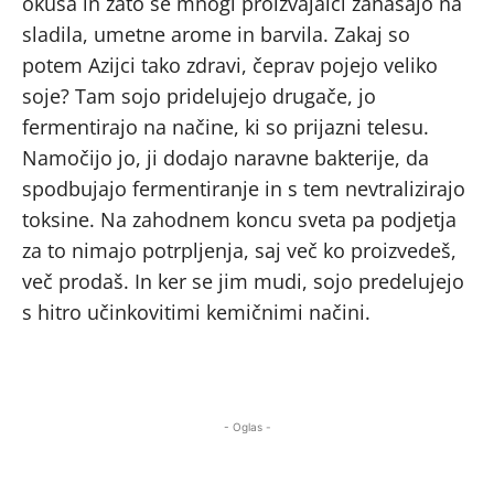
okusa in zato se mnogi proizvajalci zanašajo na
sladila, umetne arome in barvila. Zakaj so
potem Azijci tako zdravi, čeprav pojejo veliko
soje? Tam sojo pridelujejo drugače, jo
fermentirajo na načine, ki so prijazni telesu.
Namočijo jo, ji dodajo naravne bakterije, da
spodbujajo fermentiranje in s tem nevtralizirajo
toksine. Na zahodnem koncu sveta pa podjetja
za to nimajo potrpljenja, saj več ko proizvedeš,
več prodaš. In ker se jim mudi, sojo predelujejo
s hitro učinkovitimi kemičnimi načini.
- Oglas -