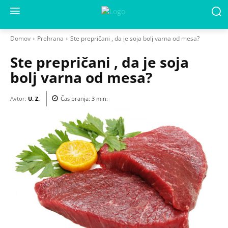
Domov
Prehrana
Ste prepričani , da je soja bolj varna od mesa?
Ste prepričani , da je soja
bolj varna od mesa?
Avtor:
U. Z.
Čas branja:
3
min.