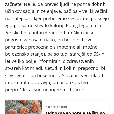
začnete. Ne le, da preveč ljudi ne pozna dobrih
učinkov sadja in zelenjave, pač pa v veliki večini
na nalepkah, kjer preberemo sestavine, poiščejo
zgolj in samo število kalorij. Poleg tega, da so
ženske bolje informirane od moških (ki se
pogosto zanašajo na to, da bodo njihove
partnerice prepoznale simptome ali možno
bolezensko stanje), pa so tudi starejši od 55-ih
let veliko bolje informirani o zdravstvenih
stvareh kot mladi. Četudi nikoli ni prepozno, bi
si vsi želeli, da bi se tudi v Sloveniji več mladih
informiralo o zdravju, da bi lahko s tem
preprečili kakšno neprijetno situacijo.
PREBERITE TUDI
Odporna gonoreja se širi po