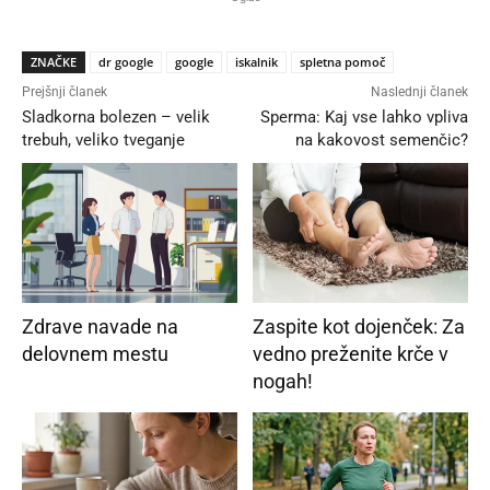
ZNAČKE
dr google
google
iskalnik
spletna pomoč
Prejšnji članek
Naslednji članek
Sladkorna bolezen – velik
Sperma: Kaj vse lahko vpliva
trebuh, veliko tveganje
na kakovost semenčic?
Zdrave navade na
Zaspite kot dojenček: Za
delovnem mestu
vedno preženite krče v
nogah!