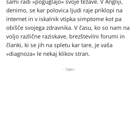
sami radi »poguglajo« svoje težave. V Angliji,
denimo, se kar polovica ljudi raje priklopi na
internet in v iskalnik vtipka simptome kot pa
obišče svojega zdravnika. V času, ko so nam na
voljo različne raziskave, brezštevilni forumi in
članki, ki se jih na spletu kar tare, je vaša
»diagnoza« le nekaj klikov stran.
- Oglas -