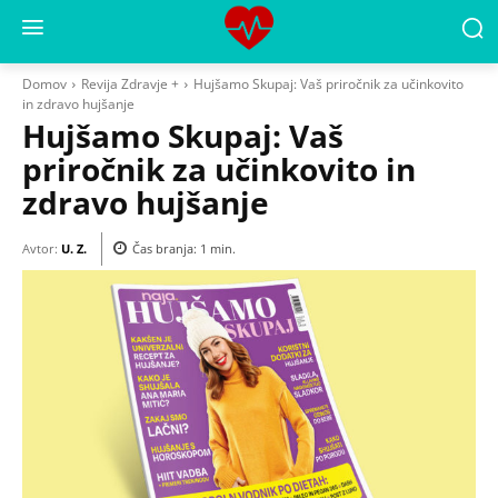
Domov
Revija Zdravje +
Hujšamo Skupaj: Vaš priročnik za učinkovito
in zdravo hujšanje
Hujšamo Skupaj: Vaš
priročnik za učinkovito in
zdravo hujšanje
Avtor:
U. Z.
Čas branja:
1
min.