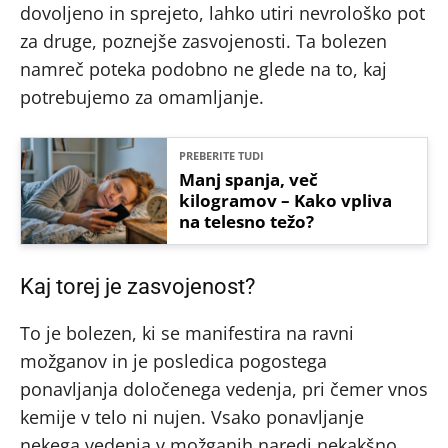
dovoljeno in sprejeto, lahko utiri nevrološko pot
za druge, poznejše zasvojenosti. Ta bolezen
namreč poteka podobno ne glede na to, kaj
potrebujemo za omamljanje.
PREBERITE TUDI
Manj spanja, več
kilogramov – Kako vpliva
na telesno težo?
Kaj torej je zasvojenost?
To je bolezen, ki se manifestira na ravni
možganov in je posledica pogostega
ponavljanja določenega vedenja, pri čemer vnos
kemije v telo ni nujen. Vsako ponavljanje
nekega vedenja v možganih naredi nekakšno