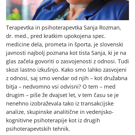
Terapevtka in psihoterapevtka Sanja Rozman,
dr. med., pred kratkim upokojena spec.
medicine dela
,
prometa in športa, je slovenski
javnosti najbolj poznana kot tista Sanja, ki je na
glas začela govoriti o zasvojenosti z odnosi. Tudi
skozi lastno izkušnjo. Kako smo lahko zasvojeni
z odnosi, saj smo vendar od njih – kot družabna
bitja – nedvomno vsi odvisni? O tem – med
drugim – piše že dvajset let, v tem času se je
nenehno izobraževala tako iz transakcijske
analize, skupinske analitične in vedenjsko-
kognitivne psihoterapije kot iz drugih
psihoterapevtskih tehnik.