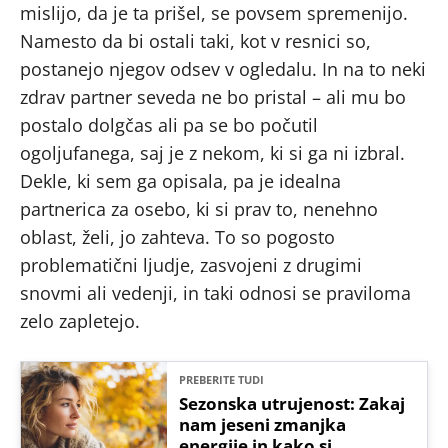
mislijo, da je ta prišel, se povsem spremenijo.
Namesto da bi ostali taki, kot v resnici so,
postanejo njegov odsev v ogledalu. In na to neki
zdrav partner seveda ne bo pristal – ali mu bo
postalo dolgčas ali pa se bo počutil
ogoljufanega, saj je z nekom, ki si ga ni izbral.
Dekle, ki sem ga opisala, pa je idealna
partnerica za osebo, ki si prav to, nenehno
oblast, želi, jo zahteva. To so pogosto
problematični ljudje, zasvojeni z drugimi
snovmi ali vedenji, in taki odnosi se praviloma
zelo zapletejo.
PREBERITE TUDI
Sezonska utrujenost: Zakaj
nam jeseni zmanjka
energije in kako si