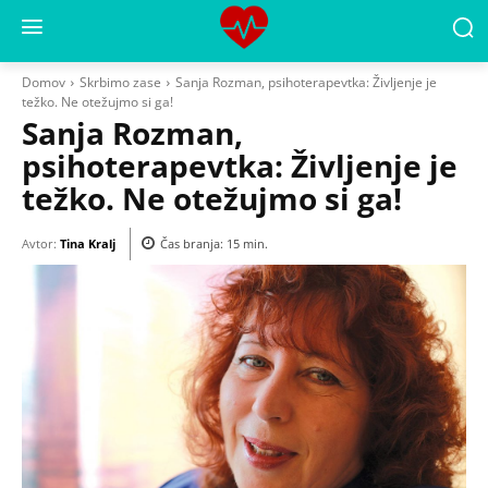
Domov
Skrbimo zase
Sanja Rozman, psihoterapevtka: Življenje je
težko. Ne otežujmo si ga!
Sanja Rozman,
psihoterapevtka: Življenje je
težko. Ne otežujmo si ga!
Avtor:
Tina Kralj
Čas branja:
15
min.