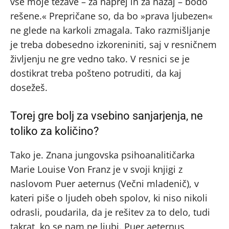
vse moje težave – za naprej in za nazaj – bodo
rešene.« Prepričane so, da bo »prava ljubezen«
ne glede na karkoli zmagala. Tako razmišljanje
je treba dobesedno izkoreniniti, saj v resničnem
življenju ne gre vedno tako. V resnici se je
dostikrat treba pošteno potruditi, da kaj
dosežeš.
Torej gre bolj za vsebino sanjarjenja, ne
toliko za količino?
Tako je. Znana jungovska psihoanalitičarka
Marie Louise Von Franz je v svoji knjigi z
naslovom Puer aeternus (Večni mladenič), v
kateri piše o ljudeh obeh spolov, ki niso nikoli
odrasli, poudarila, da je rešitev za to delo, tudi
takrat, ko se nam ne ljubi. Puer aeternus