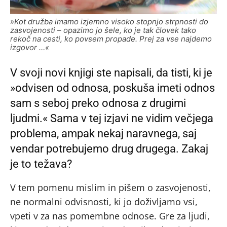
»Kot družba imamo izjemno visoko stopnjo strpnosti do
zasvojenosti – opazimo jo šele, ko je tak človek tako
rekoč na cesti, ko povsem propade. Prej za vse najdemo
izgovor …«
V svoji novi knjigi ste napisali, da tisti, ki je
»odvisen od odnosa, poskuša imeti odnos
sam s seboj preko odnosa z drugimi
ljudmi.« Sama v tej izjavi ne vidim večjega
problema, ampak nekaj naravnega, saj
vendar potrebujemo drug drugega. Zakaj
je to težava?
V tem pomenu mislim in pišem o zasvojenosti,
ne normalni odvisnosti, ki jo doživljamo vsi,
vpeti v za nas pomembne odnose. Gre za ljudi,