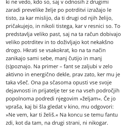
ki ne vedo, kdo so, saj v odnosih z drugimi
zaradi prevelike želje po potrditvi izražajo le
tisto, za kar mislijo, da ti drugi od njih želijo,
pričakujejo, in nikoli tistega, kar v resnici so. To
predstavlja veliko past, saj na ta račun dobivajo
veliko potrditev in to doživljajo kot nekakšno
drogo. Hkrati se vsakokrat, ko na ta način
zanikajo sami sebe, manj čutijo in manj
(s)poznajo. Na primer – fant se zaljubi v zelo
aktivno in energično dekle, prav zato, ker mu je
taka všeč. Ona pa sčasoma opusti vse svoje
dejavnosti in prijatelje ter se na vseh področjih
popolnoma podredi njegovim »željam«. Če jo
vpraša, kaj bi šla gledat v kino, mu odgovori:
»Ne vem, kar ti želiš.« Na koncu se temu fantu
zdi, kot da tam, na drugi strani, ni nikogar.