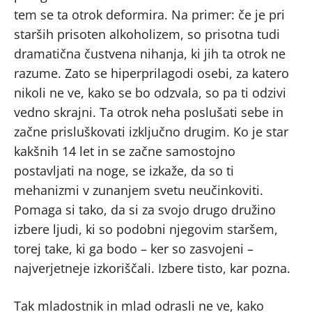
tem se ta otrok deformira. Na primer: če je pri
starših prisoten alkoholizem, so prisotna tudi
dramatična čustvena nihanja, ki jih ta otrok ne
razume. Zato se hiperprilagodi osebi, za katero
nikoli ne ve, kako se bo odzvala, so pa ti odzivi
vedno skrajni. Ta otrok neha poslušati sebe in
začne prisluškovati izključno drugim. Ko je star
kakšnih 14 let in se začne samostojno
postavljati na noge, se izkaže, da so ti
mehanizmi v zunanjem svetu neučinkoviti.
Pomaga si tako, da si za svojo drugo družino
izbere ljudi, ki so podobni njegovim staršem,
torej take, ki ga bodo – ker so zasvojeni –
najverjetneje izkoriščali. Izbere tisto, kar pozna.
Tak mladostnik in mlad odrasli ne ve, kako