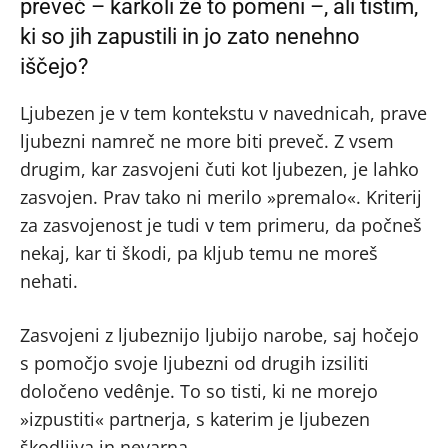
preveč – karkoli že to pomeni –, ali tistim,
ki so jih zapustili in jo zato nenehno
iščejo?
Ljubezen je v tem kontekstu v navednicah, prave
ljubezni namreč ne more biti preveč. Z vsem
drugim, kar zasvojeni čuti kot ljubezen, je lahko
zasvojen. Prav tako ni merilo »premalo«. Kriterij
za zasvojenost je tudi v tem primeru, da počneš
nekaj, kar ti škodi, pa kljub temu ne moreš
nehati.
Zasvojeni z ljubeznijo ljubijo narobe, saj hočejo
s pomočjo svoje ljubezni od drugih izsiliti
določeno vedênje. To so tisti, ki ne morejo
»izpustiti« partnerja, s katerim je ljubezen
škodljiva in nevarna.