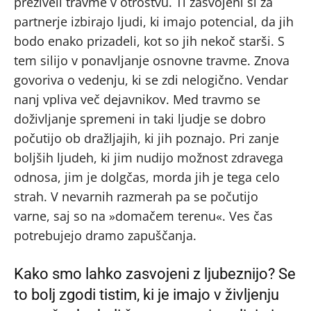
preživeli travme v otroštvu. Ti zasvojeni si za
partnerje izbirajo ljudi, ki imajo potencial, da jih
bodo enako prizadeli, kot so jih nekoč starši. S
tem silijo v ponavljanje osnovne travme. Znova
govoriva o vedenju, ki se zdi nelogično. Vendar
nanj vpliva več dejavnikov. Med travmo se
doživljanje spremeni in taki ljudje se dobro
počutijo ob dražljajih, ki jih poznajo. Pri zanje
boljših ljudeh, ki jim nudijo možnost zdravega
odnosa, jim je dolgčas, morda jih je tega celo
strah. V nevarnih razmerah pa se počutijo
varne, saj so na »domačem terenu«. Ves čas
potrebujejo dramo zapuščanja.
Kako smo lahko zasvojeni z ljubeznijo? Se
to bolj zgodi tistim, ki je imajo v življenju