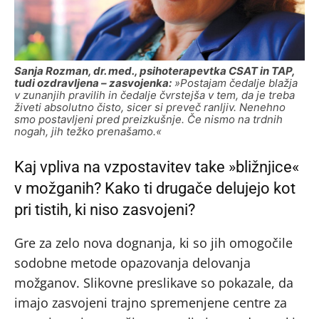
Sanja Rozman, dr. med., psihoterapevtka CSAT in TAP,
tudi ozdravljena – zasvojenka:
»Postajam čedalje blažja
v zunanjih pravilih in čedalje čvrstejša v tem, da je treba
živeti absolutno čisto, sicer si preveč ranljiv. Nenehno
smo postavljeni pred preizkušnje. Če nismo na trdnih
nogah, jih težko prenašamo.«
Kaj vpliva na vzpostavitev take »bližnjice«
v možganih? Kako ti drugače delujejo kot
pri tistih, ki niso zasvojeni?
Gre za zelo nova dognanja, ki so jih omogočile
sodobne metode opazovanja delovanja
možganov. Slikovne preslikave so pokazale, da
imajo zasvojeni trajno spremenjene centre za