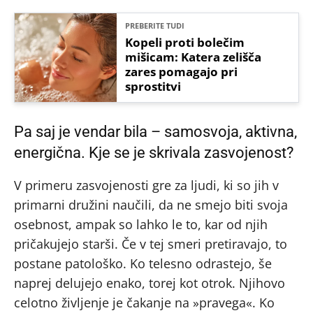
PREBERITE TUDI
Kopeli proti bolečim
mišicam: Katera zelišča
zares pomagajo pri
sprostitvi
Pa saj je vendar bila – samosvoja, aktivna,
energična. Kje se je skrivala zasvojenost?
V primeru zasvojenosti gre za ljudi, ki so jih v
primarni družini naučili, da ne smejo biti svoja
osebnost, ampak so lahko le to, kar od njih
pričakujejo starši. Če v tej smeri pretiravajo, to
postane patološko. Ko telesno odrastejo, še
naprej delujejo enako, torej kot otrok. Njihovo
celotno življenje je čakanje na »pravega«. Ko