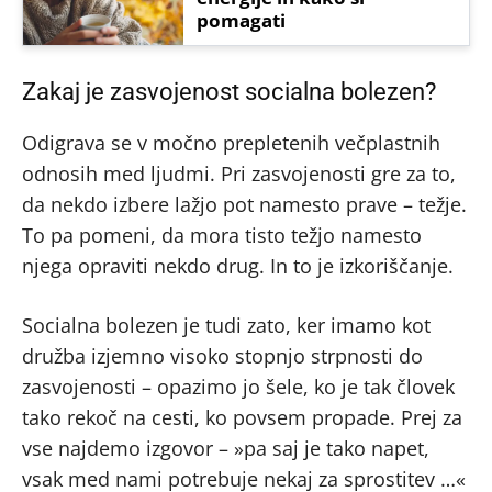
pomagati
Zakaj je zasvojenost socialna bolezen?
Odigrava se v močno prepletenih večplastnih
odnosih med ljudmi. Pri zasvojenosti gre za to,
da nekdo izbere lažjo pot namesto prave – težje.
To pa pomeni, da mora tisto težjo namesto
njega opraviti nekdo drug. In to je izkoriščanje.
Socialna bolezen je tudi zato, ker imamo kot
družba izjemno visoko stopnjo strpnosti do
zasvojenosti – opazimo jo šele, ko je tak človek
tako rekoč na cesti, ko povsem propade. Prej za
vse najdemo izgovor – »pa saj je tako napet,
vsak med nami potrebuje nekaj za sprostitev …«