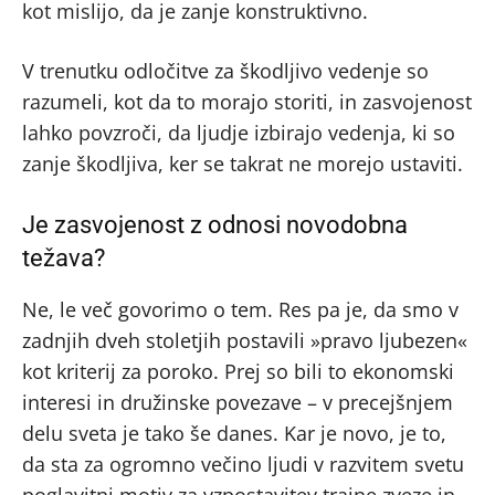
kot mislijo, da je zanje konstruktivno.
V trenutku odločitve za škodljivo vedenje so
razumeli, kot da to morajo storiti, in zasvojenost
lahko povzroči, da ljudje izbirajo vedenja, ki so
zanje škodljiva, ker se takrat ne morejo ustaviti.
Je zasvojenost z odnosi novodobna
težava?
Ne, le več govorimo o tem. Res pa je, da smo v
zadnjih dveh stoletjih postavili »pravo ljubezen«
kot kriterij za poroko. Prej so bili to ekonomski
interesi in družinske povezave – v precejšnjem
delu sveta je tako še danes. Kar je novo, je to,
da sta za ogromno večino ljudi v razvitem svetu
poglavitni motiv za vzpostavitev trajne zveze in