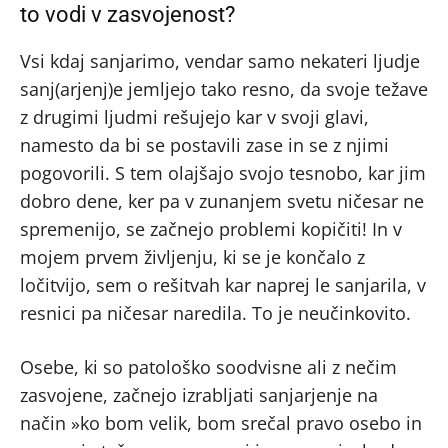
to vodi v zasvojenost?
Vsi kdaj sanjarimo, vendar samo nekateri ljudje
sanj(arjenj)e jemljejo tako resno, da svoje težave
z drugimi ljudmi rešujejo kar v svoji glavi,
namesto da bi se postavili zase in se z njimi
pogovorili. S tem olajšajo svojo tesnobo, kar jim
dobro dene, ker pa v zunanjem svetu ničesar ne
spremenijo, se začnejo problemi kopičiti! In v
mojem prvem življenju, ki se je končalo z
ločitvijo, sem o rešitvah kar naprej le sanjarila, v
resnici pa ničesar naredila. To je neučinkovito.
Osebe, ki so patološko soodvisne ali z nečim
zasvojene, začnejo izrabljati sanjarjenje na
način »ko bom velik, bom srečal pravo osebo in