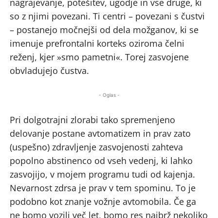
nagrajevanje, potešitev, ugodje in vse druge, ki
so z njimi povezani. Ti centri – povezani s čustvi
– postanejo močnejši od dela možganov, ki se
imenuje prefrontalni korteks oziroma čelni
reženj, kjer »smo pametni«. Torej zasvojene
obvladujejo čustva.
- Oglas -
Pri dolgotrajni zlorabi tako spremenjeno
delovanje postane avtomatizem in prav zato
(uspešno) zdravljenje zasvojenosti zahteva
popolno abstinenco od vseh vedenj, ki lahko
zasvojijo, v mojem programu tudi od kajenja.
Nevarnost zdrsa je prav v tem spominu. To je
podobno kot znanje vožnje avtomobila. Če ga
ne bomo vozili več let, bomo res najbrž nekoliko