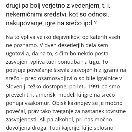
drugi pa bolj verjetno z vedenjem, t. i.
nekemičnimi sredstvi, kot so odnosi,
nakupovanje, igre na srečo ipd.?
Na to vpliva veliko dejavnikov, od katerih vseh
ne poznamo. V dveh desetletjih dela sem
ugotovila, da na to, s čim bo nekdo postal
zasvojen, vpliva tudi ponudba na trgu. To
potrjuje povečanje števila zasvojenih z igrami na
srečo – pred osamosvojitvijo so bile igralnice v
Sloveniji težko dostopne, po letu 1991 pa smo
prevzeli t. i. ameriški model, ki igre na srečo
ponuja vsakomur. Obisk kazinojev se je močno
povečal, prav tako tveganje za nastanek tovrstne
zasvojenosti. Ali pa alkohol, pri nas močno
dovoljena droga. Tudi kajenje, ki je splošno