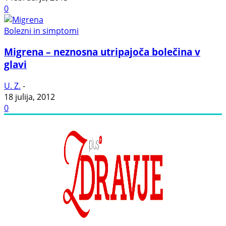
0
Bolezni in simptomi
Migrena – neznosna utripajoča bolečina v
glavi
U. Z.
-
18 julija, 2012
0