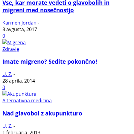
Vse, kar morate vedeti o glavobolih in
migreni med nosečnostjo
Karmen Jordan
-
8 avgusta, 2017
0
Zdravje
Imate migreno? Sedite pokončno!
U. Z.
-
28 aprila, 2014
0
Alternativna medicina
Nad glavobol z akupunkturo
U. Z.
-
1 februarja, 2013