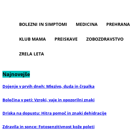
BOLEZNI IN SIMPTOMI
MEDICINA
PREHRANA
KLUB MAMA
PREISKAVE
ZOBOZDRAVSTVO
ZRELA LETA
Najnovejše
Dojenje v prvih dneh: Mlezivo, duda in črpalka
Bolečina v peti: Vzroki, vaje in opozorilni znaki
Driska na dopustu: Hitra pomoč in znaki dehidracije
Zdravila in sonce: Fotosenzitivnost kože poleti