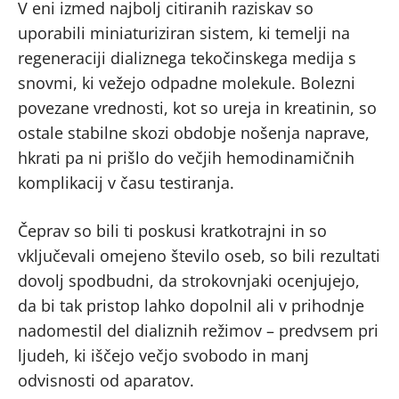
V eni izmed najbolj citiranih raziskav so
uporabili miniaturiziran sistem, ki temelji na
regeneraciji dializnega tekočinskega medija s
snovmi, ki vežejo odpadne molekule. Bolezni
povezane vrednosti, kot so ureja in kreatinin, so
ostale stabilne skozi obdobje nošenja naprave,
hkrati pa ni prišlo do večjih hemodinamičnih
komplikacij v času testiranja.
Čeprav so bili ti poskusi kratkotrajni in so
vključevali omejeno število oseb, so bili rezultati
dovolj spodbudni, da strokovnjaki ocenjujejo,
da bi tak pristop lahko dopolnil ali v prihodnje
nadomestil del dializnih režimov – predvsem pri
ljudeh, ki iščejo večjo svobodo in manj
odvisnosti od aparatov.