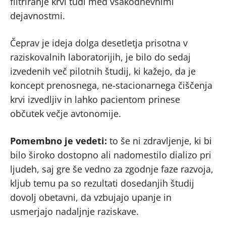
filtriranje krvi tudi med vsakodnevnimi
dejavnostmi.
Čeprav je ideja dolga desetletja prisotna v
raziskovalnih laboratorijih, je bilo do sedaj
izvedenih več pilotnih študij, ki kažejo, da je
koncept prenosnega, ne-stacionarnega čiščenja
krvi izvedljiv in lahko pacientom prinese
občutek večje avtonomije.
Pomembno je vedeti:
to še ni zdravljenje, ki bi
bilo široko dostopno ali nadomestilo dializo pri
ljudeh, saj gre še vedno za zgodnje faze razvoja,
kljub temu pa so rezultati dosedanjih študij
dovolj obetavni, da vzbujajo upanje in
usmerjajo nadaljnje raziskave.