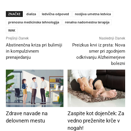
ZNAČKE
dializa
ledvična odpoved
nosljiva umetna ledvica
prenosna medicinska tehnologija
renalna nadomestna terapija
WAK
Prejšnji članek
Naslednji članek
Abstinenčna kriza pri bulimiji
Preizkus krvi iz prsta: Nova
in kompulzivnem
smer pri zgodnjem
prenajedanju
odkrivanju Alzheimerjeve
bolezni
Zdrave navade na
Zaspite kot dojenček: Za
delovnem mestu
vedno preženite krče v
nogah!