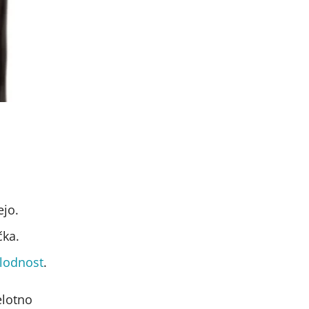
ejo.
ka.​
lodnost
.
elotno