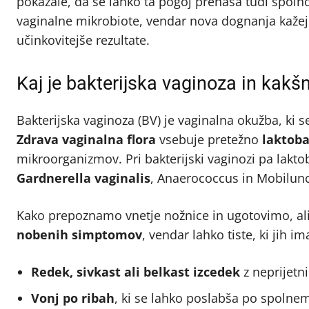
pokazale, da se lahko ta pogoj prenaša tudi spoln
vaginalne mikrobiote, vendar nova dognanja kažej
učinkovitejše rezultate.​
Kaj je bakterijska vaginoza in kakš
Bakterijska vaginoza (BV) je vaginalna okužba, ki s
Zdrava vaginalna flora
vsebuje pretežno
laktoba
mikroorganizmov. Pri bakterijski vaginozi pa lakto
Gardnerella vaginalis
, Anaerococcus in Mobilun
Kako prepoznamo vnetje nožnice in ugotovimo, ali
nobenih simptomov
, vendar lahko tiste, ki jih 
Redek, sivkast ali belkast izcedek
z neprijetn
Vonj po ribah
, ki se lahko poslabša po spolnem