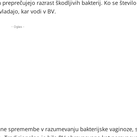
n preprečujejo razrast škodljivih bakterij. Ko se število
ladajo, kar vodi v BV.​
- Oglas -
e spremembe v razumevanju bakterijske vaginoze, s