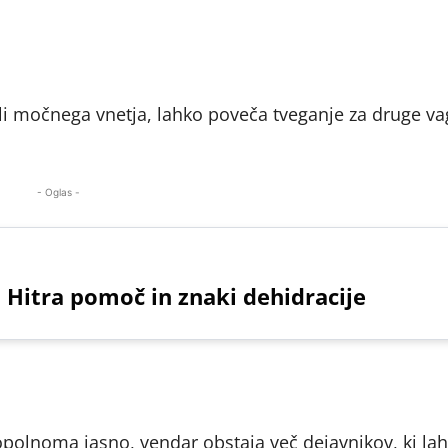
li močnega vnetja, lahko poveča tveganje za druge va
- Oglas -
 Hitra pomoč in znaki dehidracije
popolnoma jasno, vendar obstaja več dejavnikov, ki la