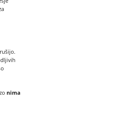
esje
za
rušijo.
dljivih
so
ozo
nima