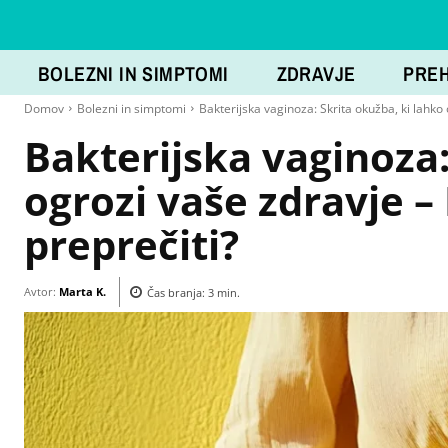
BOLEZNI IN SIMPTOMI
ZDRAVJE
PRE
Domov
Bolezni in simptomi
Bakterijska vaginoza: Skrita okužba, ki lahko 
Bakterijska vaginoza:
ogrozi vaše zdravje –
preprečiti?
Avtor:
Marta K.
Čas branja:
3
min.