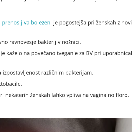
 prenosljiva bolezen
, je pogostejša pri ženskah z nov
vno ravnovesje bakterij v nožnici.
ije kažejo na povečano tveganje za BV pri uporabnica
 izpostavljenost različnim bakterijam.
ktobacile.
ri nekaterih ženskah lahko vpliva na vaginalno floro.