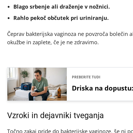
Blago srbenje ali draženje v nožnici.
Rahlo pekoč občutek pri uriniranju.
Čeprav bakterijska vaginoza ne povzroča bolečin a
okužbe in zaplete, če je ne zdravimo.
PREBERITE TUDI
Driska na dopustu:
Vzroki in dejavniki tveganja
Točno zakaj pride do bakterijske vaginoze, še ni 