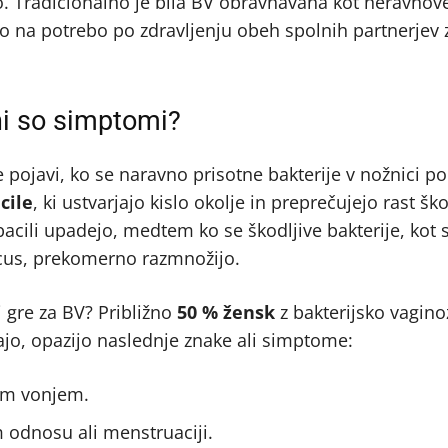
o. Tradicionalno je bila BV obravnavana kot neravnov
o na potrebo po zdravljenju obeh spolnih partnerjev 
ni so simptomi?
e pojavi, ko se naravno prisotne bakterije v nožnici po
cile
, ki ustvarjajo kislo okolje in preprečujejo rast ško
bacili upadejo, medtem ko se škodljive bakterije, kot 
cus, prekomerno razmnožijo.
 gre za BV? Približno
50 % žensk
z bakterijsko vagin
imajo, opazijo naslednje znake ali simptome:
im vonjem.
 odnosu ali menstruaciji.