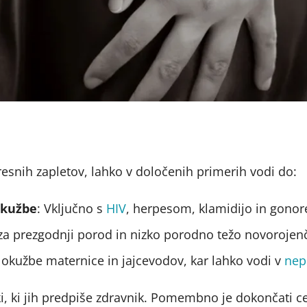
esnih zapletov, lahko v določenih primerih vodi do:​
okužbe
: Vključno s
HIV
, herpesom, klamidijo in gonor
za prezgodnji porod in nizko porodno težo novorojenč
 okužbe maternice in jajcevodov, kar lahko vodi v
nep
iki, ki jih predpiše zdravnik. Pomembno je dokončati c