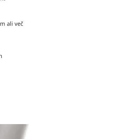
im ali več
h