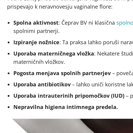
prispevajo k neravnovesju vaginalne flore:
Spolna aktivnost
: Čeprav BV ni klasična
spolno
spolnimi partnerji.
Izpiranje nožnice
: Ta praksa lahko poruši nara
Uporaba materničnega vložka
: Nekatere štud
materničnih vložkov.
Pogosta menjava spolnih partnerjev
– poveča
Uporaba antibiotikov
– lahko uniči koristne la
Uporaba intrauterinih pripomočkov (IUD)
– p
Nepravilna higiena intimnega predela.