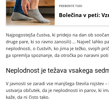
PREBERITE TUDI
Bolečina v peti: Vz
Najpogostejša čustva, ki pridejo na dan ob soočanj
druge pare, ki so ravno zanosili) … Največ lahko p
neplodnosti, o čustvih, ko jima je težko, svojih pri
ga spremlja spoznanje, da otročka po naravni poti
Neplodnost je težava vsakega sed
V javnosti se zaradi vse manjšega števila rojstev – 
ustvarja občutek, da je neplodnosti in parov, ki ima
kaže, da ni čisto tako.