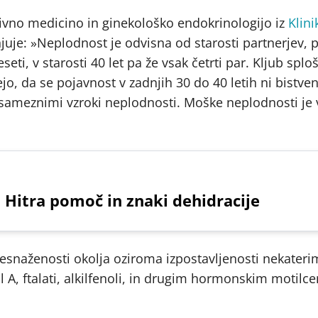
tivno medicino in ginekološko endokrinologijo iz
Klini
juje: »Neplodnost je odvisna od starosti partnerjev,
seti, v starosti 40 let pa že vsak četrti par. Kljub sp
jo, da se pojavnost v zadnjih 30 do 40 letih ni bistve
ameznimi vzroki neplodnosti. Moške neplodnosti je v
 Hitra pomoč in znaki dehidracije
esnaženosti okolja oziroma izpostavljenosti nekateri
ol A, ftalati, alkilfenoli, in drugim hormonskim motilc