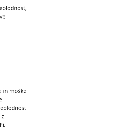
neplodnost,
ove
ke in moške
e
neplodnost
 z
F).