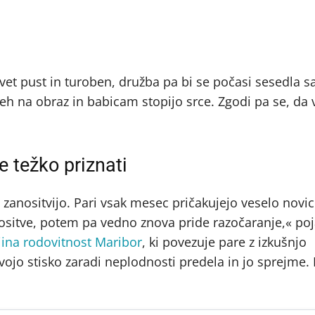
 svet pust in turoben, družba pa bi se počasi sesedla 
h na obraz in babicam stopijo srce. Zgodi pa se, da 
e težko priznati
 z zanositvijo. Pari vsak mesec pričakujejo veselo novic
nositve, potem pa vedno znova pride razočaranje,« po
jina rodovitnost Maribor
, ki povezuje pare z izkušnjo
svojo stisko zaradi neplodnosti predela in jo sprejme.