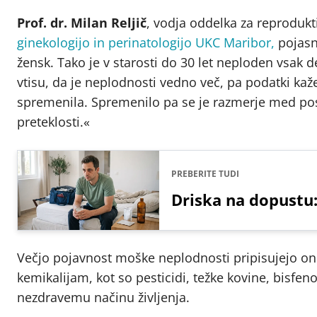
Prof. dr. Milan Reljič
, vodja oddelka za reproduk
ginekologijo in perinatologijo UKC Maribor,
pojasn
žensk. Tako je v starosti do 30 let neploden vsak de
vtisu, da je neplodnosti vedno več, pa podatki kaže
spremenila. Spremenilo pa se je razmerje med pos
preteklosti.«
PREBERITE TUDI
Driska na dopustu:
Večjo pojavnost moške neplodnosti pripisujejo on
kemikalijam, kot so pesticidi, težke kovine, bisfen
nezdravemu načinu življenja.