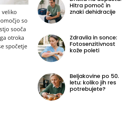
Hitra pomoč in
znaki dehidracije
 veliko
 pomočjo so
stjo sooča
Zdravila in sonce:
ega otroka
Fotosenzitivnost
se spočetje
kože poleti
Beljakovine po 50.
letu: koliko jih res
potrebujete?