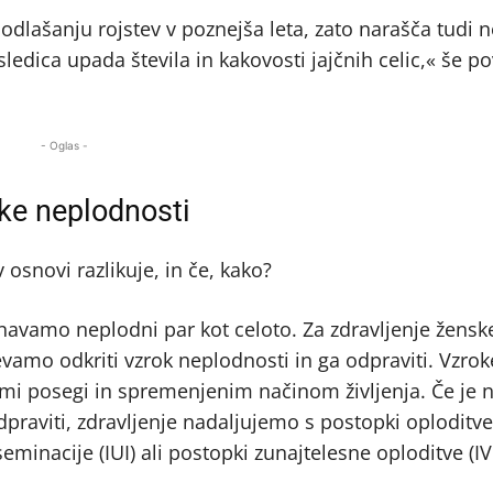
lašanju rojstev v poznejša leta, zato narašča tudi 
sledica upada števila in kakovosti jajčnih celic,« še p
- Oglas -
ške neplodnosti
 osnovi razlikuje, in če, kako?
avnavamo neplodni par kot celoto. Za zdravljenje žens
vamo odkriti vzrok neplodnosti in ga odpraviti. Vzrok
imi posegi in spremenjenim načinom življenja. Če je 
raviti, zdravljenje nadaljujemo s postopki oploditve
inacije (IUI) ali postopki zunajtelesne oploditve (IV