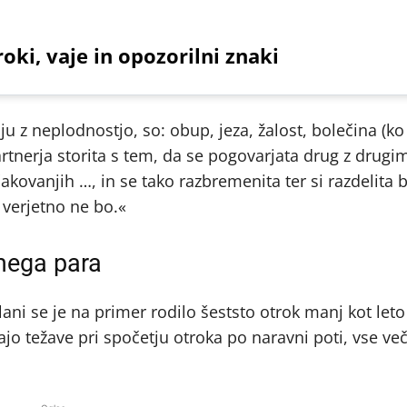
roki, vaje in opozorilni znaki
u z neplodnostjo, so: obup, jeza, žalost, bolečina (k
artnerja storita s tem, da se pogovarjata drug z drugi
čakovanjih …, in se tako razbremenita ter si razdelita 
 verjetno ne bo.«
mega para
lani se je na primer rodilo šeststo otrok manj kot leto
jo težave pri spočetju otroka po naravni poti, vse več.