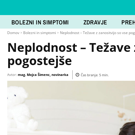
BOLEZNI IN SIMPTOMI
ZDRAVJE
PRE
Domov
Bolezni in simptomi
Neplodnost – Težave z zanositvijo so vse po
Neplodnost – Težave z
pogostejše
Avtor:
mag. Mojca Šimenc, novinarka
Čas branja:
5
min.