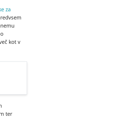
ke za
 predvsem
lošnemu
no
eč kot v
m
em ter