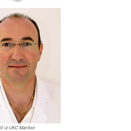
- Oglas -
jič iz UKC Maribor