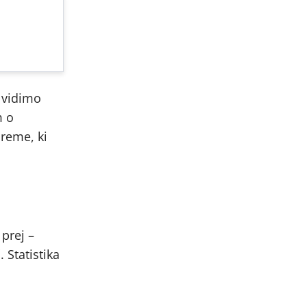
o vidimo
m o
breme, ki
 prej –
 Statistika