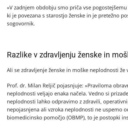
»V zadnjem obdobju smo priča vse pogostejšemu od
ki je povezana s starostjo ženske in je pretežno po
sogovornik.
Razlike v zdravljenju ženske in mo
Ali se zdravljenje ženske in moške neplodnosti že v
Prof. dr. Milan Reljič pojasnjuje: »Praviloma obr
neplodnosti veljajo enaka načela. Vedno si prizade
neplodnosti lahko odpravimo z zdravili, operativn
nepojasnjena ali vzroka neplodnosti ne uspemo odp
biomedicinsko pomočjo (OBMP), to je postopki insem