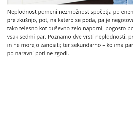
Neplodnost pomeni nezmožnost spočetja po enem l
preizkušnjo, pot, na katero se poda, pa je negoto
tako telesno kot duševno zelo naporni, pogosto po
vsak sedmi par. Poznamo dve vrsti neplodnosti: pr
in ne morejo zanositi; ter sekundarno – ko ima par
po naravni poti ne zgodi.