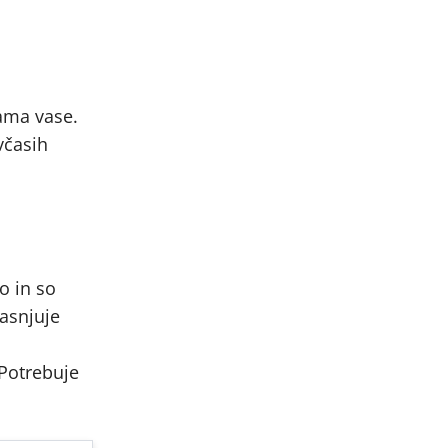
sama vase.
včasih
o in so
jasnjuje
 Potrebuje