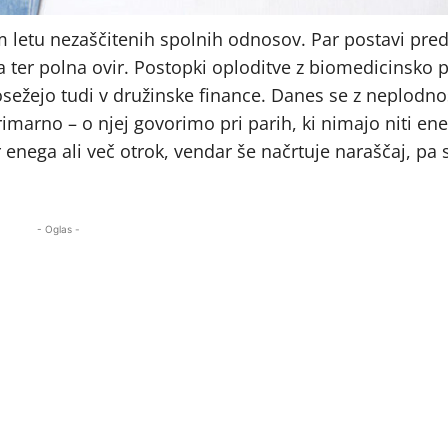
etu nezaščitenih spolnih odnosov. Par postavi pred
va ter polna ovir. Postopki oploditve z biomedicinsko
sežejo tudi v družinske finance. Danes se z neplodno
imarno – o njej govorimo pri parih, ki nimajo niti en
 enega ali več otrok, vendar še načrtuje naraščaj, pa 
- Oglas -