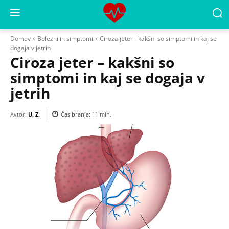
Domov
Bolezni in simptomi
Ciroza jeter - kakšni so simptomi in kaj se
dogaja v jetrih
Ciroza jeter – kakšni so
simptomi in kaj se dogaja v
jetrih
Avtor:
U. Z.
Čas branja:
11
min.