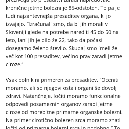
kronične jetrne bolezni je 85-odstoten. To pa je
tudi najzahtevnejša presaditev organa, ki jo
izvajajo. “Izračunali smo, da bi jih morali v
Sloveniji glede na potrebe narediti 45 do 50 na
leto, lani jih je bilo že 22, tako da počasi
dosegamo želeno število. Skupaj smo imeli že
več kot 100 presaditev, večino prav zaradi jetrne
ciroze.”
Vsak bolnik ni primeren za presaditev. “Oceniti
moramo, ali so njegovi ostali organi še dovolj
zdravi. Natančneje, ločiti moramo funkcionalne
odpovedi posameznih organov zaradi jetrne
ciroze od morebitne primarne organske bolezni.
Na primer cirotično bolezen srca moramo znati
ločiti od primarne bolezni srca in podobno.” To