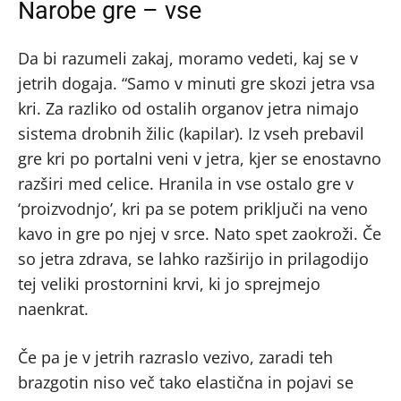
Narobe gre – vse
Da bi razumeli zakaj, moramo vedeti, kaj se v
jetrih dogaja. “Samo v minuti gre skozi jetra vsa
kri. Za razliko od ostalih organov jetra nimajo
sistema drobnih žilic (kapilar). Iz vseh prebavil
gre kri po portalni veni v jetra, kjer se enostavno
razširi med celice. Hranila in vse ostalo gre v
‘proizvodnjo’, kri pa se potem priključi na veno
kavo in gre po njej v srce. Nato spet zaokroži. Če
so jetra zdrava, se lahko razširijo in prilagodijo
tej veliki prostornini krvi, ki jo sprejmejo
naenkrat.
Če pa je v jetrih razraslo vezivo, zaradi teh
brazgotin niso več tako elastična in pojavi se