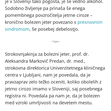
je v Sloveniji tako pogosta, je še vedno alkohol.
Sodobno življenje pa prinaša še enega
pomembnega povzročitelja jetrne ciroze –
kronično bolezen jeter povezano s
presnovnim
sindromom
, še posebej debelostjo.
- Oglas -
Strokovnjakinja za bolezni jeter, prof. dr.
Aleksandra Markovič Predan, dr. med.,
strokovna direktorica Univerzitetnega kliničnega
centra v Ljubljani, nam je povedala, da je
pravzaprav zelo težko oceniti, koliko obolelih z
jetrno cirozo imamo v Sloveniji, saj posebnega
registra ni. Povedala pa nam je, da je bolezen
med vzroki umrljivosti na devetem mestu.