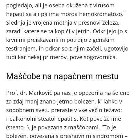
pogledajo, ali je oseba okužena z virusom
hepatitisa ali pa ima morda hemokromatozo.”
Slednja je vrojena motnja v presnovi železa,
zaradi katere se ta kopiči v jetrih. Odkrijejo jo s
krvnimi preiskavami in potrdijo z genskim
testiranjem, in odkar so z njim začeli, ugotovijo
tudi kar nekaj primerov, pove sogovornica.
Maščobe na napačnem mestu
Prof. dr. Markovič pa nas je opozorila na še eno
za zdaj manj znano jetrno bolezen, ki lahko v
sodobnem svetu preraste v vse večjo težavo:
nealkoholni steatohepatitis. Kot pove že ime
(steato- ), je povezana z maščobami. “To je
bolezen, povezana s presnovnim sindromom –