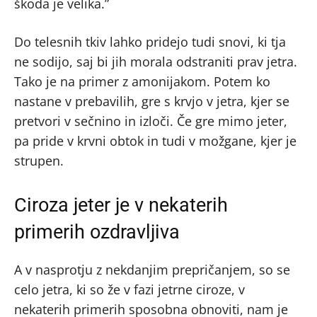
škoda je velika.”
Do telesnih tkiv lahko pridejo tudi snovi, ki tja
ne sodijo, saj bi jih morala odstraniti prav jetra.
Tako je na primer z amonijakom. Potem ko
nastane v prebavilih, gre s krvjo v jetra, kjer se
pretvori v sečnino in izloči. Če gre mimo jeter,
pa pride v krvni obtok in tudi v možgane, kjer je
strupen.
Ciroza jeter je v nekaterih
primerih ozdravljiva
A v nasprotju z nekdanjim prepričanjem, so se
celo jetra, ki so že v fazi jetrne ciroze, v
nekaterih primerih sposobna obnoviti, nam je