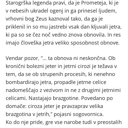
Starogrška legenda pravi, da je Prometeja, ki je
v nebesih ukradel ogenj in ga prinesel ljudem,
vrhovni bog Zeus kaznoval tako, da ga je
priklenil in so mu jastrebi vsak dan kljuvali jetra,
ki pa so se čez noč vedno znova obnovila. In res
imajo človeška jetra veliko sposobnost obnove.
Vendar pozor, “… ta obnova ni neskončna. Ob
kronični bolezni jeter in jetrni cirozi je težava v
tem, da se ob strupenih procesih, ki nenehno
bombardirajo jetra, propadle jetrne celice
nadomeščajo z vezivom in ne z drugimi jetrnimi
celicami. Nastajajo brazgotine. Povedano po
domače: ciroza jeter je pravzaprav velika
brazgotina v jetrih,” pojasni sogovornica.
Ko do nje pride, gre vse narobe tudi v preostalih