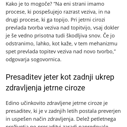
Kako je to mogoče? “Na eni strani imamo
procese, ki pospešujejo razrast veziva, in na
drugi procese, ki ga topijo. Pri jetrni cirozi
prevlada tvorba veziva nad topitvijo, vsaj dokler
je še vedno prisotna tudi škodljiva snov. Če jo
odstranimo, lahko, kot kaže, v tem mehanizmu
spet prevlada topitev veziva nad novo tvorbo,”
odgovarja sogovornica.
Presaditev jeter kot zadnji ukrep
zdravljenja jetrne ciroze
Edino učinkovito zdravljene jetrne ciroze je
presaditev, ki je v zadnjih letih postala preverjen
in uspešen način zdravljenja. Delež petletnega
preživetja po presaditvi zaradi napredovale