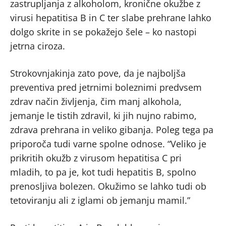
zastrupljanja z alkoholom, kronične okužbe z
virusi hepatitisa B in C ter slabe prehrane lahko
dolgo skrite in se pokažejo šele – ko nastopi
jetrna ciroza.
Strokovnjakinja zato pove, da je najboljša
preventiva pred jetrnimi boleznimi predvsem
zdrav način življenja, čim manj alkohola,
jemanje le tistih zdravil, ki jih nujno rabimo,
zdrava prehrana in veliko gibanja. Poleg tega pa
priporoča tudi varne spolne odnose. “Veliko je
prikritih okužb z virusom hepatitisa C pri
mladih, to pa je, kot tudi hepatitis B, spolno
prenosljiva bolezen. Okužimo se lahko tudi ob
tetoviranju ali z iglami ob jemanju mamil.”