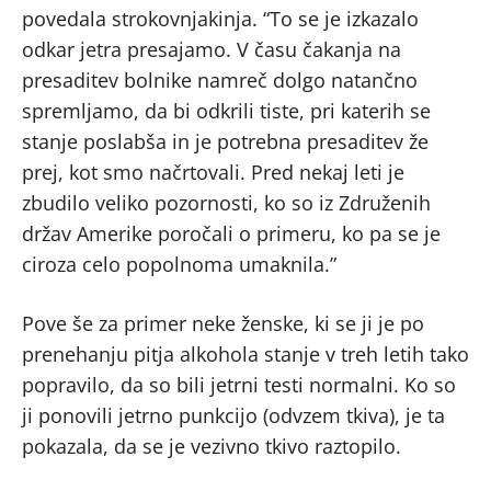
povedala strokovnjakinja. “To se je izkazalo
odkar jetra presajamo. V času čakanja na
presaditev bolnike namreč dolgo natančno
spremljamo, da bi odkrili tiste, pri katerih se
stanje poslabša in je potrebna presaditev že
prej, kot smo načrtovali. Pred nekaj leti je
zbudilo veliko pozornosti, ko so iz Združenih
držav Amerike poročali o primeru, ko pa se je
ciroza celo popolnoma umaknila.”
Pove še za primer neke ženske, ki se ji je po
prenehanju pitja alkohola stanje v treh letih tako
popravilo, da so bili jetrni testi normalni. Ko so
ji ponovili jetrno punkcijo (odvzem tkiva), je ta
pokazala, da se je vezivno tkivo raztopilo.