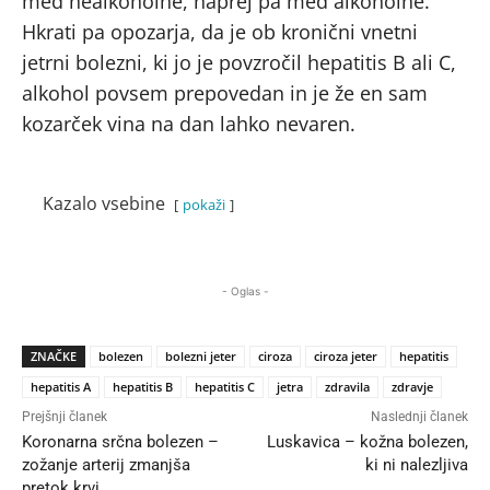
med nealkoholne, naprej pa med alkoholne.”
Hkrati pa opozarja, da je ob kronični vnetni
jetrni bolezni, ki jo je povzročil hepatitis B ali C,
alkohol povsem prepovedan in je že en sam
kozarček vina na dan lahko nevaren.
Kazalo vsebine
pokaži
- Oglas -
ZNAČKE
bolezen
bolezni jeter
ciroza
ciroza jeter
hepatitis
hepatitis A
hepatitis B
hepatitis C
jetra
zdravila
zdravje
Prejšnji članek
Naslednji članek
Koronarna srčna bolezen –
Luskavica – kožna bolezen,
zožanje arterij zmanjša
ki ni nalezljiva
pretok krvi