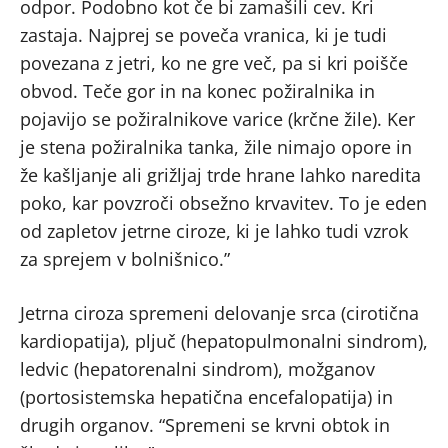
odpor. Podobno kot če bi zamašili cev. Kri
zastaja. Najprej se poveča vranica, ki je tudi
povezana z jetri, ko ne gre več, pa si kri poišče
obvod. Teče gor in na konec požiralnika in
pojavijo se požiralnikove varice (krčne žile). Ker
je stena požiralnika tanka, žile nimajo opore in
že kašljanje ali grižljaj trde hrane lahko naredita
poko, kar povzroči obsežno krvavitev. To je eden
od zapletov jetrne ciroze, ki je lahko tudi vzrok
za sprejem v bolnišnico.”
Jetrna ciroza spremeni delovanje srca (cirotična
kardiopatija), pljuč (hepatopulmonalni sindrom),
ledvic (hepatorenalni sindrom), možganov
(portosistemska hepatična encefalopatija) in
drugih organov. “Spremeni se krvni obtok in