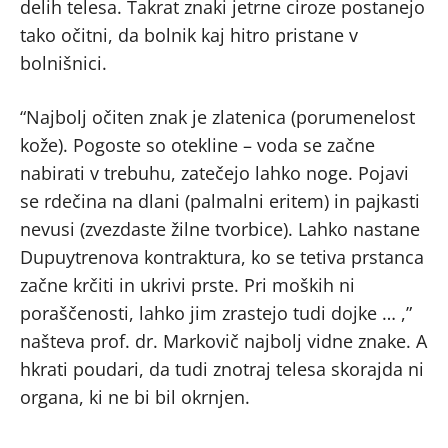
delih telesa. Takrat znaki jetrne ciroze postanejo
tako očitni, da bolnik kaj hitro pristane v
bolnišnici.
“Najbolj očiten znak je zlatenica (porumenelost
kože). Pogoste so otekline – voda se začne
nabirati v trebuhu, zatečejo lahko noge. Pojavi
se rdečina na dlani (palmalni eritem) in pajkasti
nevusi (zvezdaste žilne tvorbice). Lahko nastane
Dupuytrenova kontraktura, ko se tetiva prstanca
začne krčiti in ukrivi prste. Pri moških ni
poraščenosti, lahko jim zrastejo tudi dojke … ,”
našteva prof. dr. Markovič najbolj vidne znake. A
hkrati poudari, da tudi znotraj telesa skorajda ni
organa, ki ne bi bil okrnjen.