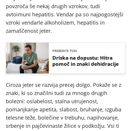
povzroča še nekaj drugih vzrokov, tudi
avtoimuni hepatitis. Vendar pa so najpogostejši
vzroki vendarle alkoholizem, hepatitis in
zamaščenost jeter.
PREBERITE TUDI
Driska na dopustu: Hitra
pomoč in znaki dehidracije
Ciroza jeter se razvija precej dolgo. Pokaže se z
znaki, ki so značilni tudi za mnogo drugih
bolezni: oslabelost, stalna utrujenost,
pomanjkanje apetita, slabost, bruhanje, izguba
telesne teže, bolečine v trebuhu, napihovanje,
srbenje in pajčevinaste žilice v podkožju. Vsi ti