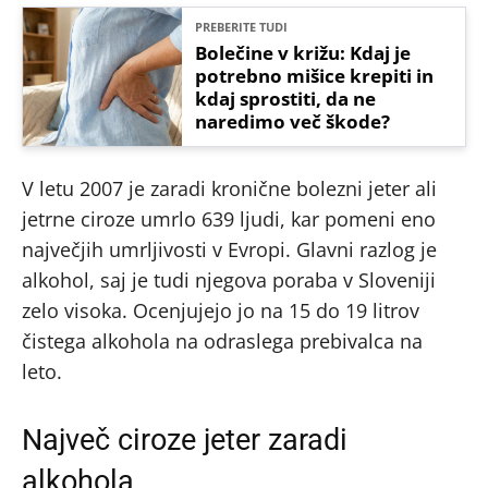
PREBERITE TUDI
Bolečine v križu: Kdaj je
potrebno mišice krepiti in
kdaj sprostiti, da ne
naredimo več škode?
V letu 2007 je zaradi kronične bolezni jeter ali
jetrne ciroze umrlo 639 ljudi, kar pomeni eno
največjih umrljivosti v Evropi. Glavni razlog je
alkohol, saj je tudi njegova poraba v Sloveniji
zelo visoka. Ocenjujejo jo na 15 do 19 litrov
čistega alkohola na odraslega prebivalca na
leto.
Največ ciroze jeter zaradi
alkohola