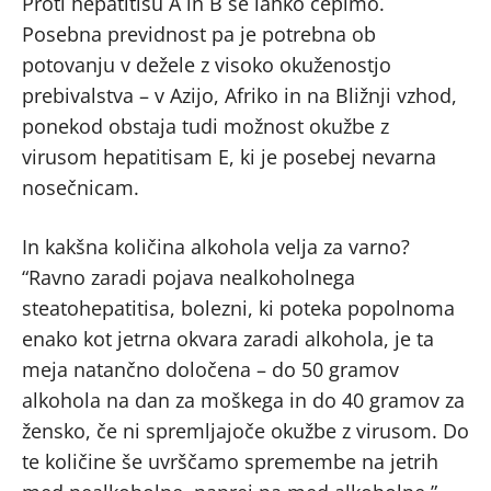
Proti hepatitisu A in B se lahko cepimo.
Posebna previdnost pa je potrebna ob
potovanju v dežele z visoko okuženostjo
prebivalstva – v Azijo, Afriko in na Bližnji vzhod,
ponekod obstaja tudi možnost okužbe z
virusom hepatitisam E, ki je posebej nevarna
nosečnicam.
In kakšna količina alkohola velja za varno?
“Ravno zaradi pojava nealkoholnega
steatohepatitisa, bolezni, ki poteka popolnoma
enako kot jetrna okvara zaradi alkohola, je ta
meja natančno določena – do 50 gramov
alkohola na dan za moškega in do 40 gramov za
žensko, če ni spremljajoče okužbe z virusom. Do
te količine še uvrščamo spremembe na jetrih