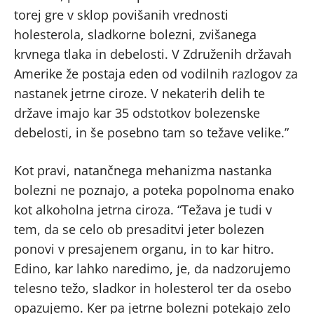
torej gre v sklop povišanih vrednosti
holesterola, sladkorne bolezni, zvišanega
krvnega tlaka in debelosti. V Združenih državah
Amerike že postaja eden od vodilnih razlogov za
nastanek jetrne ciroze. V nekaterih delih te
države imajo kar 35 odstotkov bolezenske
debelosti, in še posebno tam so težave velike.”
Kot pravi, natančnega mehanizma nastanka
bolezni ne poznajo, a poteka popolnoma enako
kot alkoholna jetrna ciroza. “Težava je tudi v
tem, da se celo ob presaditvi jeter bolezen
ponovi v presajenem organu, in to kar hitro.
Edino, kar lahko naredimo, je, da nadzorujemo
telesno težo, sladkor in holesterol ter da osebo
opazujemo. Ker pa jetrne bolezni potekajo zelo