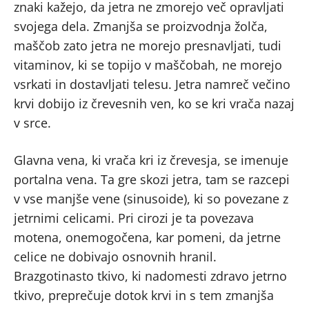
znaki kažejo, da jetra ne zmorejo več opravljati
svojega dela. Zmanjša se proizvodnja žolča,
maščob zato jetra ne morejo presnavljati, tudi
vitaminov, ki se topijo v maščobah, ne morejo
vsrkati in dostavljati telesu. Jetra namreč večino
krvi dobijo iz črevesnih ven, ko se kri vrača nazaj
v srce.
Glavna vena, ki vrača kri iz črevesja, se imenuje
portalna vena. Ta gre skozi jetra, tam se razcepi
v vse manjše vene (sinusoide), ki so povezane z
jetrnimi celicami. Pri cirozi je ta povezava
motena, onemogočena, kar pomeni, da jetrne
celice ne dobivajo osnovnih hranil.
Brazgotinasto tkivo, ki nadomesti zdravo jetrno
tkivo, preprečuje dotok krvi in s tem zmanjša