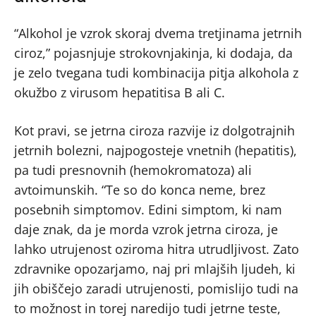
“Alkohol je vzrok skoraj dvema tretjinama jetrnih
ciroz,” pojasnjuje strokovnjakinja, ki dodaja, da
je zelo tvegana tudi kombinacija pitja alkohola z
okužbo z virusom hepatitisa B ali C.
Kot pravi, se jetrna ciroza razvije iz dolgotrajnih
jetrnih bolezni, najpogosteje vnetnih (hepatitis),
pa tudi presnovnih (hemokromatoza) ali
avtoimunskih. “Te so do konca neme, brez
posebnih simptomov. Edini simptom, ki nam
daje znak, da je morda vzrok jetrna ciroza, je
lahko utrujenost oziroma hitra utrudljivost. Zato
zdravnike opozarjamo, naj pri mlajših ljudeh, ki
jih obiščejo zaradi utrujenosti, pomislijo tudi na
to možnost in torej naredijo tudi jetrne teste,