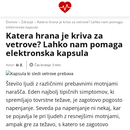
Domov
Zdravje
Katera hrana je kriva za vetrove? Lahko nam pomaga
elektronska kapsula
Katera hrana je kriva za
vetrove? Lahko nam pomaga
elektronska kapsula
Avtor:
U. Z.
Čas branja:
3
min.
Število ljudi z različnimi prebavnimi motnjami
narašča. Eden najbolj tipičnih simptomov, ki
spremljajo tovrstne težave, je zagotovo pogosto
napenjanje. Seveda pa napenjanje ni nekaj, kar
se pojavlja le pri ljudeh z resnejšimi motnjami,
ampak gre za težavo, s katero se zagotovo