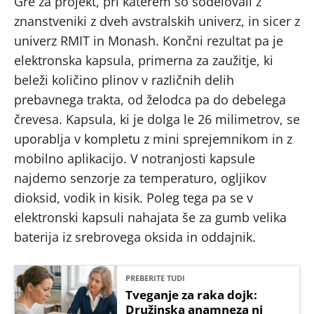
Gre za projekt, pri katerem so sodelovali z
znanstveniki z dveh avstralskih univerz, in sicer z
univerz RMIT in Monash. Končni rezultat pa je
elektronska kapsula, primerna za zaužitje, ki
beleži količino plinov v različnih delih
prebavnega trakta, od želodca pa do debelega
črevesa. Kapsula, ki je dolga le 26 milimetrov, se
uporablja v kompletu z mini sprejemnikom in z
mobilno aplikacijo. V notranjosti kapsule
najdemo senzorje za temperaturo, ogljikov
dioksid, vodik in kisik. Poleg tega pa se v
elektronski kapsuli nahajata še za gumb velika
baterija iz srebrovega oksida in oddajnik.
PREBERITE TUDI
Tveganje za raka dojk:
Družinska anamneza ni