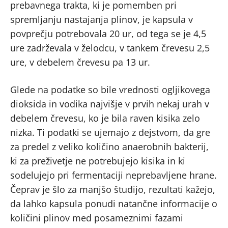
prebavnega trakta, ki je pomemben pri
spremljanju nastajanja plinov, je kapsula v
povprečju potrebovala 20 ur, od tega se je 4,5
ure zadrževala v želodcu, v tankem črevesu 2,5
ure, v debelem črevesu pa 13 ur.
Glede na podatke so bile vrednosti ogljikovega
dioksida in vodika najvišje v prvih nekaj urah v
debelem črevesu, ko je bila raven kisika zelo
nizka. Ti podatki se ujemajo z dejstvom, da gre
za predel z veliko količino anaerobnih bakterij,
ki za preživetje ne potrebujejo kisika in ki
sodelujejo pri fermentaciji neprebavljene hrane.
Čeprav je šlo za manjšo študijo, rezultati kažejo,
da lahko kapsula ponudi natančne informacije o
količini plinov med posameznimi fazami