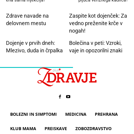
ena sama injekcija?
pljuča verižnega kadilca?
Zdrave navade na
Zaspite kot dojenček: Za
delovnem mestu
vedno preženite krče v
nogah!
Dojenje v prvih dneh:
Bolečina v peti: Vzroki,
Mlezivo, duda in črpalka
vaje in opozorilni znaki
BOLEZNI IN SIMPTOMI
MEDICINA
PREHRANA
KLUB MAMA
PREISKAVE
ZOBOZDRAVSTVO