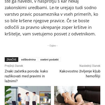
ste ga navedli, v nasprotju s kar nekaj
zakonskimi uredbami. Le-te urejajo tudi sodno
varstvo pravic posameznika v vseh primerih, ko
so bile kršene njegove pravice. Če se boste
odločili za pravno ukrepanje zoper kršitve in
kršitelje, vam svetujemo posvet z odvetnikom.
- Oglas -
ZNAČKE
odškodnina
osebni podatki
Prejšnji članek
Naslednji članek
Znaki začetka poroda: kako
Kakovostno življenje kljub
razlikovati med pravimi in
hemofiliji
lažnimi?