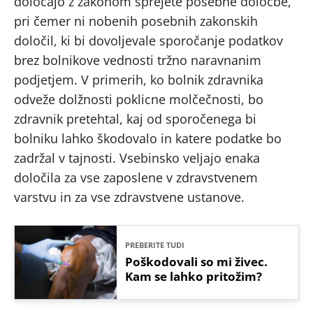
določajo z zakonom sprejete posebne določbe,
pri čemer ni nobenih posebnih zakonskih
določil, ki bi dovoljevale sporočanje podatkov
brez bolnikove vednosti tržno naravnanim
podjetjem. V primerih, ko bolnik zdravnika
odveže dolžnosti poklicne molčečnosti, bo
zdravnik pretehtal, kaj od sporočenega bi
bolniku lahko škodovalo in katere podatke bo
zadržal v tajnosti. Vsebinsko veljajo enaka
določila za vse zaposlene v zdravstvenem
varstvu in za vse zdravstvene ustanove.
PREBERITE TUDI
Poškodovali so mi živec.
Kam se lahko pritožim?