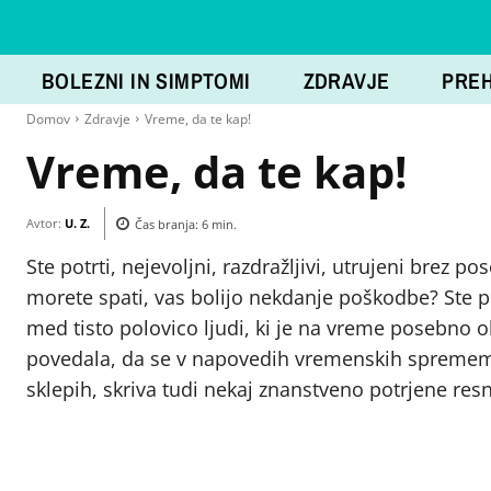
BOLEZNI IN SIMPTOMI
ZDRAVJE
PRE
Domov
Zdravje
Vreme, da te kap!
Vreme, da te kap!
Avtor:
U. Z.
Čas branja:
6
min.
Ste potrti, nejevoljni, razdražljivi, utrujeni brez 
morete spati, vas bolijo nekdanje poškodbe? Ste 
med tisto polovico ljudi, ki je na vreme posebno 
povedala, da se v napovedih vremenskih sprememb,
sklepih, skriva tudi nekaj znanstveno potrjene resn