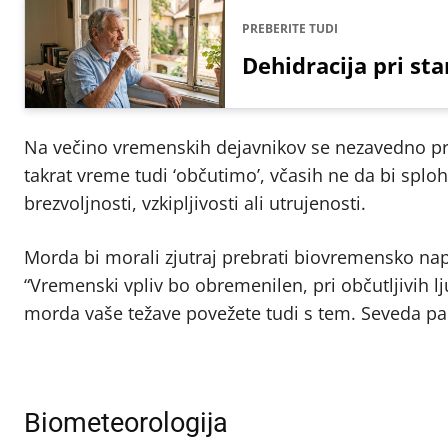
PREBERITE TUDI
Dehidracija pri sta
Na večino vremenskih dejavnikov se nezavedno pri
takrat vreme tudi ‘občutimo’, včasih ne da bi splo
brezvoljnosti, vzkipljivosti ali utrujenosti.
Morda bi morali zjutraj prebrati biovremensko napo
“Vremenski vpliv bo obremenilen, pri občutljivih
morda vaše težave povežete tudi s tem. Seveda pa 
Biometeorologija