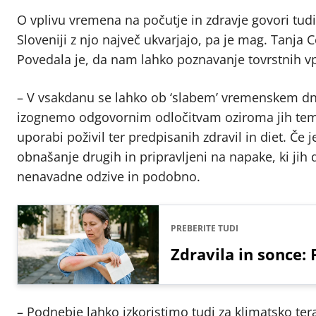
O vplivu vremena na počutje in zdravje govori tudi
Sloveniji z njo največ ukvarjajo, pa je mag. Tanja 
Povedala je, da nam lahko poznavanje tovrstnih vp
– V vsakdanu se lahko ob ‘slabem’ vremenskem dne
izognemo odgovornim odločitvam oziroma jih temelj
uporabi poživil ter predpisanih zdravil in diet. Č
obnašanje drugih in pripravljeni na napake, ki jih
nenavadne odzive in podobno.
PREBERITE TUDI
Zdravila in sonce:
– Podnebje lahko izkoristimo tudi za klimatsko tera