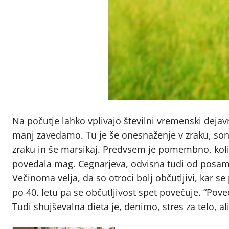
Na počutje lahko vplivajo številni vremenski dejavni
manj zavedamo. Tu je še onesnaženje v zraku, sonč
zraku in še marsikaj. Predvsem je pomembno, koliko 
povedala mag. Cegnarjeva, odvisna tudi od posamez
Večinoma velja, da so otroci bolj občutljivi, kar se
po 40. letu pa se občutljivost spet povečuje. “Pov
Tudi shujševalna dieta je, denimo, stres za telo, ali 