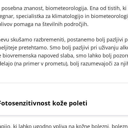
 posebna znanost, biometeorologija. Ena od tistih, ki 
Cegnar, specialistka za klimatologijo in biometeorologi
livov pomaga na številnih področjih.
vu skušamo razbremeniti, postanemo bolj pazljivi pr
iteje pretehtamo. Smo bolj pazljivi pri uživanju alk
e je biovremenska napoved slaba, smo lahko bolj pozor
 delajo (na primer v prometu), bolj razumevajoči za nj
 Fotosenzitivnost kože poleti
pijo, ki lahko ugodno vpliva na kožne bolezni, bolezni