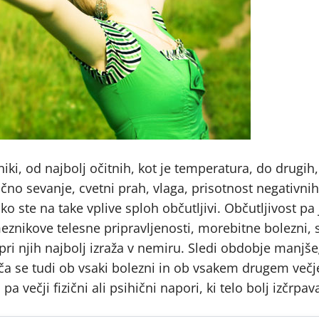
ki, od najbolj očitnih, kot je temperatura, do drugih, 
no sevanje, cvetni prah, vlaga, prisotnost negativnih
ste na take vplive sploh občutljivi. Občutljivost pa j
nikove telesne pripravljenosti, morebitne bolezni, s
 pri njih najbolj izraža v nemiru. Sledi obdobje manjše
eča se tudi ob vsaki bolezni in ob vsakem drugem več
pa večji fizični ali psihični napori, ki telo bolj izčrpav