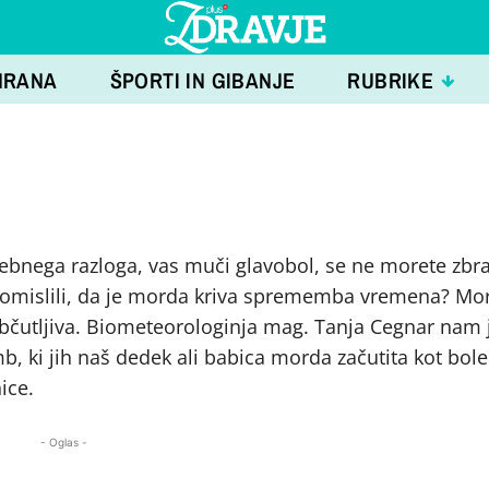
HRANA
ŠPORTI IN GIBANJE
RUBRIKE
posebnega razloga, vas muči glavobol, se ne morete zbra
pomislili, da je morda kriva sprememba vremena? Mo
občutljiva. Biometeorologinja mag. Tanja Cegnar nam 
 ki jih naš dedek ali babica morda začutita kot bole
ice.
- Oglas -