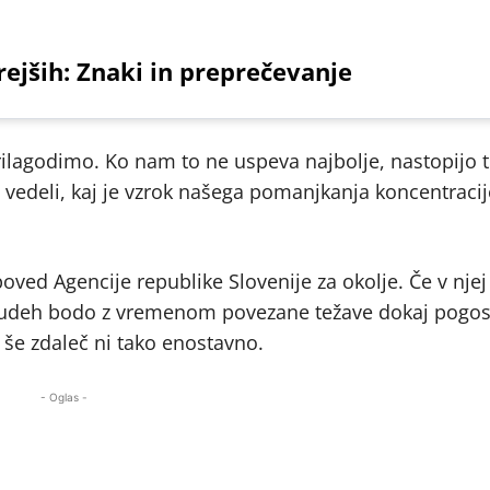
rejših: Znaki in preprečevanje
lagodimo. Ko nam to ne uspeva najbolje, nastopijo t
h vedeli, kaj je vzrok našega pomanjkanja koncentracij
ved Agencije republike Slovenije za okolje. Če v njej
 ljudeh bodo z vremenom povezane težave dokaj pogos
še zdaleč ni tako enostavno.
- Oglas -