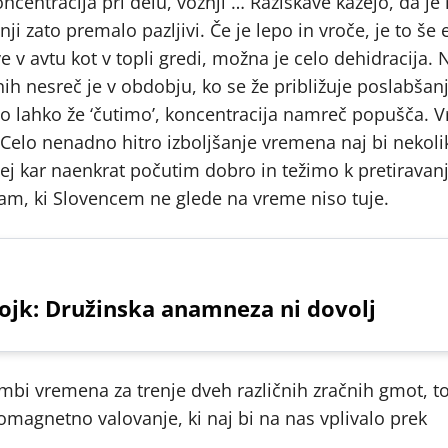
ncentracija pri delu, vožnji … Raziskave kažejo, da je
i zato premalo pazljivi. Če je lepo in vroče, je to še 
 v avtu kot v topli gredi, možna je celo dehidracija. N
h nesreč je v obdobju, ko se že približuje poslabšan
tno lahko že ‘čutimo’, koncentracija namreč popušča. 
. Celo nenadno hitro izboljšanje vremena naj bi nekoli
jej kar naenkrat počutim dobro in težimo k pretiravanju
vam, ki Slovencem ne glede na vreme niso tuje.
ojk: Družinska anamneza ni dovolj
mbi vremena za trenje dveh različnih zračnih gmot, to
magnetno valovanje, ki naj bi na nas vplivalo prek