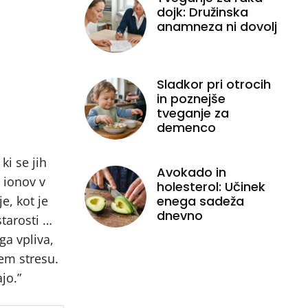
dojk: Družinska
anamneza ni dovolj
Sladkor pri otrocih
in poznejše
tveganje za
demenco
ki se jih
Avokado in
 ionov v
holesterol: Učinek
e, kot je
enega sadeža
dnevno
tarosti …
ga vpliva,
jem stresu.
ajo.”