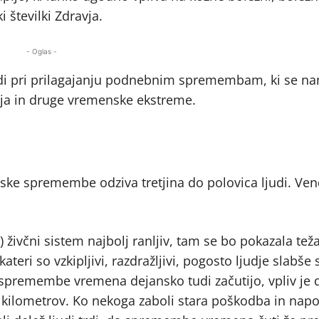
 številki Zdravja.
- Oglas -
udi pri prilagajanju podnebnim spremembam, ki se na
rja in druge vremenske ekstreme.
nske spremembe odziva tretjina do polovica ljudi. Ven
) živčni sistem najbolj ranljiv, tam se bo pokazala tež
teri so vzkipljivi, razdražljivi, pogosto ljudje slabše 
i spremembe vremena dejansko tudi začutijo, vpliv je
0 kilometrov. Ko nekoga zaboli stara poškodba in nap