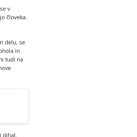
se v
jo človeka.
i delu, se
ohola in
ni tudi na
ihove
 dihal,