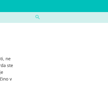
ti, ne
rda ste
je
čino v