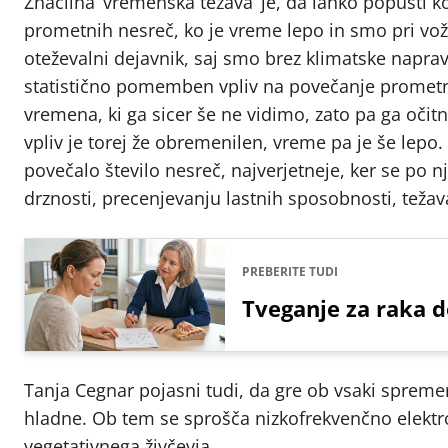
Značilna ‘vremenska težava’ je, da lahko popusti ko
prometnih nesreč, ko je vreme lepo in smo pri vožnj
oteževalni dejavnik, saj smo brez klimatske naprave
statistično pomemben vpliv na povečanje prometni
vremena, ki ga sicer še ne vidimo, zato pa ga oči
vpliv je torej že obremenilen, vreme pa je še lepo
povečalo število nesreč, najverjetneje, ker se po n
drznosti, precenjevanju lastnih sposobnosti, teža
PREBERITE TUDI
Tveganje za raka d
Tanja Cegnar pojasni tudi, da gre ob vsaki spreme
hladne. Ob tem se sprošča nizkofrekvenčno elektro
vegetativnega živčevja.