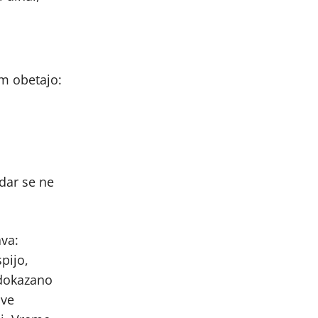
m obetajo:
dar se ne
ava:
spijo,
 dokazano
ove