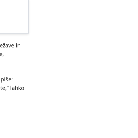
ežave in
e,
 piše:
te,” lahko