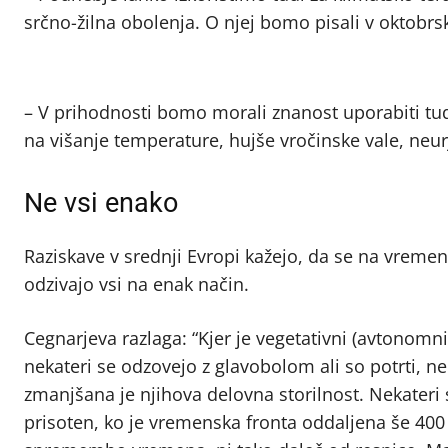
srčno-žilna obolenja. O njej bomo pisali v oktobrski
– V prihodnosti bomo morali znanost uporabiti t
na višanje temperature, hujše vročinske vale, neu
Ne vsi enako
Raziskave v srednji Evropi kažejo, da se na vreme
odzivajo vsi na enak način.
Cegnarjeva razlaga: “Kjer je vegetativni (avtonomni
nekateri se odzovejo z glavobolom ali so potrti, neka
zmanjšana je njihova delovna storilnost. Nekater
prisoten, ko je vremenska fronta oddaljena še 40