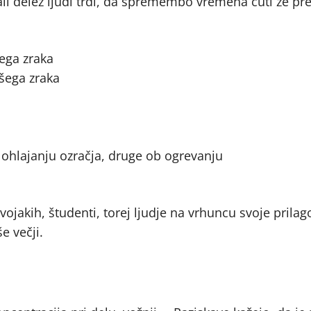
i delež ljudi trdi, da spremembo vremena čuti že pr
nega zraka
jšega zraka
b ohlajanju ozračja, druge ob ogrevanju
 vojakih, študenti, torej ljudje na vrhuncu svoje prila
e večji.