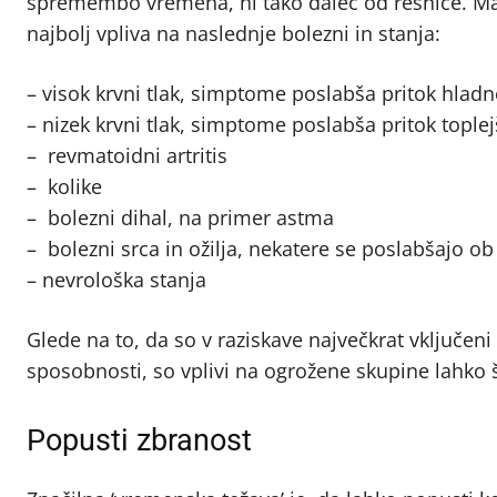
spremembo vremena, ni tako daleč od resnice. Mal
najbolj vpliva na naslednje bolezni in stanja:
– visok krvni tlak, simptome poslabša pritok hlad
– nizek krvni tlak, simptome poslabša pritok tople
– revmatoidni artritis
– kolike
– bolezni dihal, na primer astma
– bolezni srca in ožilja, nekatere se poslabšajo o
– nevrološka stanja
Glede na to, da so v raziskave največkrat vključeni
sposobnosti, so vplivi na ogrožene skupine lahko š
Popusti zbranost