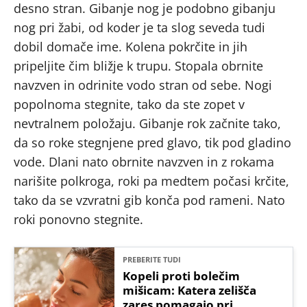
desno stran. Gibanje nog je podobno gibanju
nog pri žabi, od koder je ta slog seveda tudi
dobil domače ime. Kolena pokrčite in jih
pripeljite čim bližje k trupu. Stopala obrnite
navzven in odrinite vodo stran od sebe. Nogi
popolnoma stegnite, tako da ste zopet v
nevtralnem položaju. Gibanje rok začnite tako,
da so roke stegnjene pred glavo, tik pod gladino
vode. Dlani nato obrnite navzven in z rokama
narišite polkroga, roki pa medtem počasi krčite,
tako da se vzvratni gib konča pod rameni. Nato
roki ponovno stegnite.
PREBERITE TUDI
Kopeli proti bolečim
mišicam: Katera zelišča
zares pomagajo pri