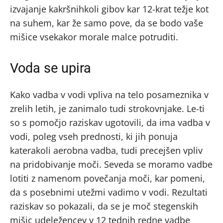
izvajanje kakršnihkoli gibov kar 12-krat težje kot
na suhem, kar že samo pove, da se bodo vaše
mišice vsekakor morale malce potruditi.
Voda se upira
Kako vadba v vodi vpliva na telo posameznika v
zrelih letih, je zanimalo tudi strokovnjake. Le-ti
so s pomočjo raziskav ugotovili, da ima vadba v
vodi, poleg vseh prednosti, ki jih ponuja
katerakoli aerobna vadba, tudi precejšen vpliv
na pridobivanje moči. Seveda se moramo vadbe
lotiti z namenom povečanja moči, kar pomeni,
da s posebnimi utežmi vadimo v vodi. Rezultati
raziskav so pokazali, da se je moč stegenskih
mišic udeležencev v 12 tednih redne vadbe