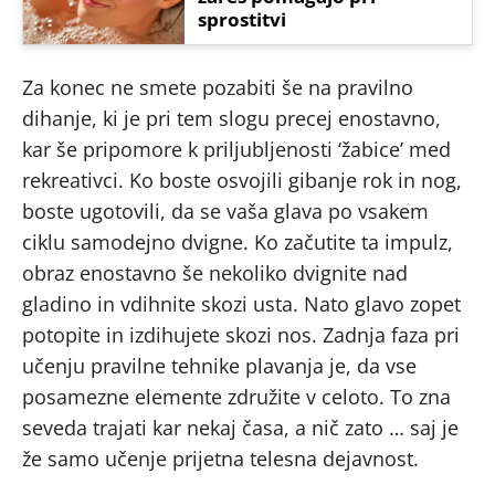
sprostitvi
Za konec ne smete pozabiti še na pravilno
dihanje, ki je pri tem slogu precej enostavno,
kar še pripomore k priljubljenosti ‘žabice’ med
rekreativci. Ko boste osvojili gibanje rok in nog,
boste ugotovili, da se vaša glava po vsakem
ciklu samodejno dvigne. Ko začutite ta impulz,
obraz enostavno še nekoliko dvignite nad
gladino in vdihnite skozi usta. Nato glavo zopet
potopite in izdihujete skozi nos. Zadnja faza pri
učenju pravilne tehnike plavanja je, da vse
posamezne elemente združite v celoto. To zna
seveda trajati kar nekaj časa, a nič zato … saj je
že samo učenje prijetna telesna dejavnost.