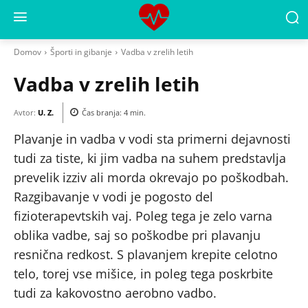
Domov
Športi in gibanje
Vadba v zrelih letih
Vadba v zrelih letih
Avtor:
U. Z.
Čas branja:
4
min.
Plavanje in vadba v vodi sta primerni dejavnosti
tudi za tiste, ki jim vadba na suhem predstavlja
prevelik izziv ali morda okrevajo po poškodbah.
Razgibavanje v vodi je pogosto del
fizioterapevtskih vaj. Poleg tega je zelo varna
oblika vadbe, saj so poškodbe pri plavanju
resnična redkost. S plavanjem krepite celotno
telo, torej vse mišice, in poleg tega poskrbite
tudi za kakovostno aerobno vadbo.