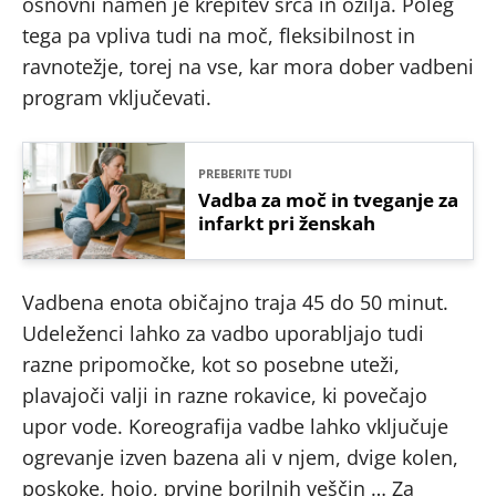
osnovni namen je krepitev srca in ožilja. Poleg
tega pa vpliva tudi na moč, fleksibilnost in
ravnotežje, torej na vse, kar mora dober vadbeni
program vključevati.
PREBERITE TUDI
Vadba za moč in tveganje za
infarkt pri ženskah
Vadbena enota običajno traja 45 do 50 minut.
Udeleženci lahko za vadbo uporabljajo tudi
razne pripomočke, kot so posebne uteži,
plavajoči valji in razne rokavice, ki povečajo
upor vode. Koreografija vadbe lahko vključuje
ogrevanje izven bazena ali v njem, dvige kolen,
poskoke, hojo, prvine borilnih veščin … Za