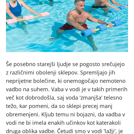
Še posebno starejši ljudje se pogosto srečujejo
z različnimi obolenji sklepov. Spremljajo jih
neprijetne bolečine, ki onemogočajo nemoteno
vadbo na suhem. Vaba v vodi je v takih primerih
več kot dobrodošla, saj voda ‘zmanjša’ telesno
težo, kar pomeni, da so sklepi precej manj
obremenjeni. Kljub temu ni bojazni, da vadba v
vodi ne bi imela enakih učinkov kot katerakoli
druga oblika vadbe. Četudi smo v vodi ‘lažji’, je