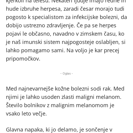
kjerkoli na telesu. Nekateri ljudje imajo redne in
hude izbruhe herpesa, zaradi česar morajo tudi
pogosto k specialistom za infekcijske bolezni, da
dobijo ustrezno zdravljenje. Če pa se herpes
pojavi le občasno, navadno v zimskem času, ko
je naš imunski sistem najpogosteje oslabljen, si
lahko pomagamo sami. Na voljo je kar precej
pripomočkov.
- Oglas -
Med najnevarnejše kožne bolezni sodi rak. Med
njimi je lahko usoden zlasti maligni melanom.
Število bolnikov z malignim melanomom je
vsako leto večje.
Glavna napaka, ki jo delamo, je sončenje v