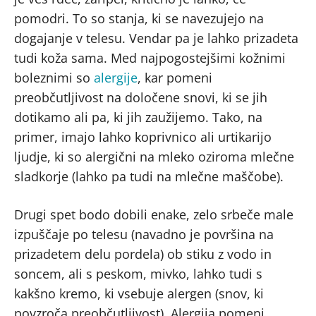
pomodri. To so stanja, ki se navezujejo na
dogajanje v telesu. Vendar pa je lahko prizadeta
tudi koža sama. Med najpogostejšimi kožnimi
boleznimi so
alergije
, kar pomeni
preobčutljivost na določene snovi, ki se jih
dotikamo ali pa, ki jih zaužijemo. Tako, na
primer, imajo lahko koprivnico ali urtikarijo
ljudje, ki so alergični na mleko oziroma mlečne
sladkorje (lahko pa tudi na mlečne maščobe).
Drugi spet bodo dobili enake, zelo srbeče male
izpuščaje po telesu (navadno je površina na
prizadetem delu pordela) ob stiku z vodo in
soncem, ali s peskom, mivko, lahko tudi s
kakšno kremo, ki vsebuje alergen (snov, ki
povzroča preobčutljivost). Alergija pomeni