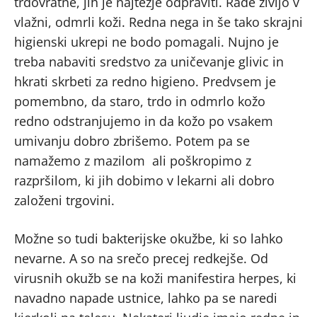
trdovratne, jih je najtežje odpraviti. Rade živijo v
vlažni, odmrli koži. Redna nega in še tako skrajni
higienski ukrepi ne bodo pomagali. Nujno je
treba nabaviti sredstvo za uničevanje glivic in
hkrati skrbeti za redno higieno. Predvsem je
pomembno, da staro, trdo in odmrlo kožo
redno odstranjujemo in da kožo po vsakem
umivanju dobro zbrišemo. Potem pa se
namažemo z mazilom ali poškropimo z
razpršilom, ki jih dobimo v lekarni ali dobro
založeni trgovini.
Možne so tudi bakterijske okužbe, ki so lahko
nevarne. A so na srečo precej redkejše. Od
virusnih okužb se na koži manifestira herpes, ki
navadno napade ustnice, lahko pa se naredi