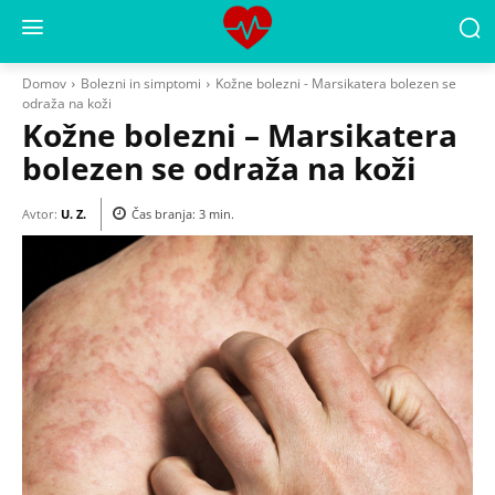
Domov
Bolezni in simptomi
Kožne bolezni - Marsikatera bolezen se
odraža na koži
Kožne bolezni – Marsikatera
bolezen se odraža na koži
Avtor:
U. Z.
Čas branja:
3
min.