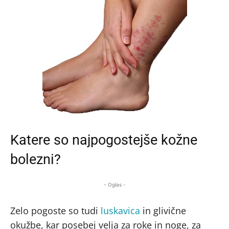
Katere so najpogostejše kožne
bolezni?
- Oglas -
Zelo pogoste so tudi
luskavica
in glivične
okužbe, kar posebej velja za roke in noge, za