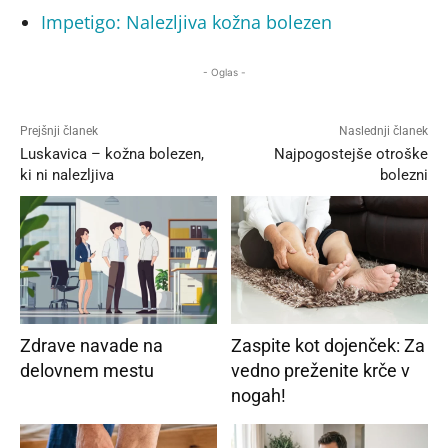
Impetigo: Nalezljiva kožna bolezen
- Oglas -
Prejšnji članek
Naslednji članek
Luskavica – kožna bolezen,
Najpogostejše otroške
ki ni nalezljiva
bolezni
Zdrave navade na
Zaspite kot dojenček: Za
delovnem mestu
vedno preženite krče v
nogah!