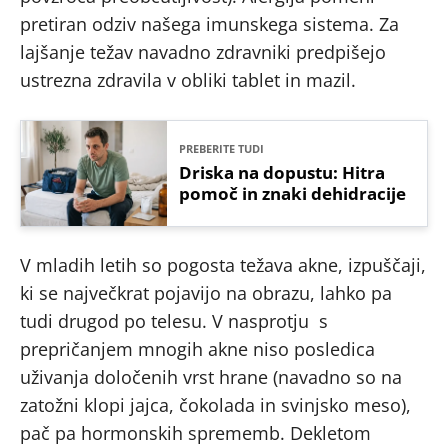
pretiran odziv našega imunskega sistema. Za
lajšanje težav navadno zdravniki predpišejo
ustrezna zdravila v obliki tablet in mazil.
PREBERITE TUDI
Driska na dopustu: Hitra
pomoč in znaki dehidracije
V mladih letih so pogosta težava akne, izpuščaji,
ki se največkrat pojavijo na obrazu, lahko pa
tudi drugod po telesu. V nasprotju s
prepričanjem mnogih akne niso posledica
uživanja določenih vrst hrane (navadno so na
zatožni klopi jajca, čokolada in svinjsko meso),
pač pa hormonskih sprememb. Dekletom