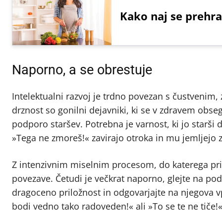
Kako naj se prehra
Naporno, a se obrestuje
Intelektualni razvoj je trdno povezan s čustvenim, 
drznost so gonilni dejavniki, ki se v zdravem obs
podporo staršev. Potrebna je varnost, ki jo starši d
»Tega ne zmoreš!« zavirajo otroka in mu jemljejo 
Z intenzivnim miselnim procesom, do katerega prid
povezave. Četudi je večkrat naporno, glejte na po
dragoceno priložnost in odgovarjajte na njegova v
bodi vedno tako radoveden!« ali »To se te ne tiče!«