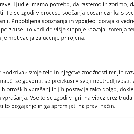
narave. Ljudje imamo potrebo, da rastemo in zorimo, d
ti. To se zgodi v procesu soočanja posameznika s sve
nji. Pridobljena spoznanja in vpogledi porajajo ved
poizkuse. To vodi do višje stopnje razvoja, zorenja te
a je motivacija za učenje prirojena.
 »odkriva« svoje telo in njegove zmožnosti ter jih raz
uči se govoriti, se preizkusi v svoji neutrudljivosti, 
 otroških vprašanj in jih postavlja tako dolgo, dokle
vprašanja. Vse to se zgodi v igri, na videz brez truda
ti to dogajanje in ga spremljati na pravi način.