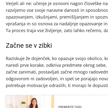
Verjeli ali ne: učenje je osnovni nagon človeške 
razvijemo vse svoje naravne danosti in sposobnos
opazovanjem, izkušnjami, premišljanjem in spozna
vprašanja in so osnova za nadaljnje opazovanje in 
Ta proces traja vse življenje, zato lahko rečemo, d
Začne se v zibki
Raziskuje že dojenček, ko opazuje svojo okolico, ko
naredi prve korake, odkriva predmete okrog sebe, na
začne zanimati, postavljati začne mnogo radovednih
odgovorom ni zadovoljen, in spet se porajajo nova 
potrebuje motivacije odraslih, ti morajo le dopusti
PREBERITE TUDI