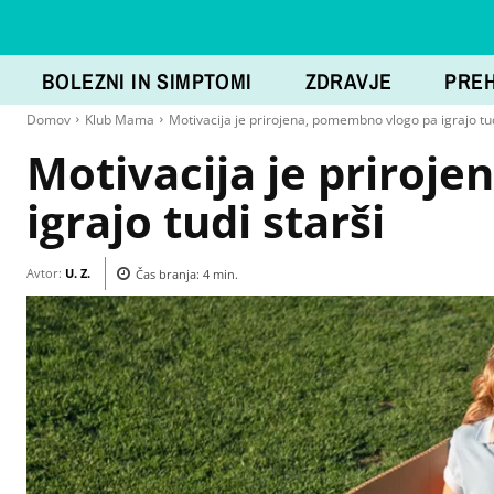
BOLEZNI IN SIMPTOMI
ZDRAVJE
PRE
Domov
Klub Mama
Motivacija je prirojena, pomembno vlogo pa igrajo tud
Motivacija je priroj
igrajo tudi starši
Avtor:
U. Z.
Čas branja:
4
min.