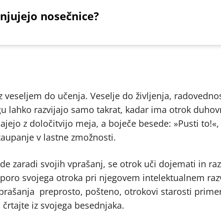
njujejo nosečnice?
z veseljem do učenja. Veselje do življenja, radovednos
egu lahko razvijajo samo takrat, kadar ima otrok duho
ajejo z določitvijo meja, a boječe besede: »Pusti to!«, 
zaupanje v lastne zmožnosti.
e zaradi svojih vprašanj, se otrok uči dojemati in ra
dporo svojega otroka pri njegovem intelektualnem raz
prašanja preprosto, pošteno, otrokovi starosti prime
 črtajte iz svojega besednjaka.