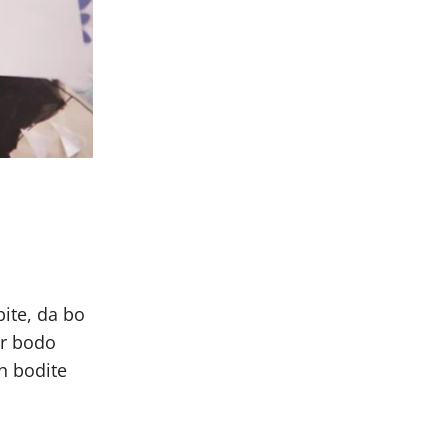
ite, da bo
er bodo
n bodite