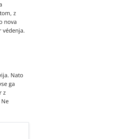
a
tom, z
no nova
r védenja.
vija. Nato
vse ga
r z
. Ne