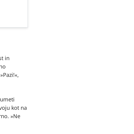
t in
vno
»Pazi!«,
zumeti
voju kot na
rno. »Ne