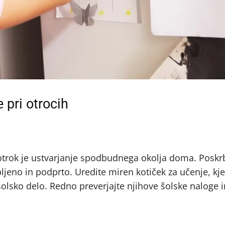
 pri otrocih
trok je ustvarjanje spodbudnega okolja doma. Poskrb
bljeno in podprto. Uredite miren kotiček za učenje, kj
olsko delo. Redno preverjajte njihove šolske naloge i