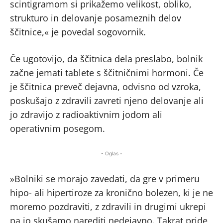
scintigramom si prikažemo velikost, obliko,
strukturo in delovanje posameznih delov
ščitnice,« je povedal sogovornik.
Če ugotovijo, da ščitnica dela preslabo, bolnik
začne jemati tablete s ščitničnimi hormoni. Če
je ščitnica preveč dejavna, odvisno od vzroka,
poskušajo z zdravili zavreti njeno delovanje ali
jo zdravijo z radioaktivnim jodom ali
operativnim posegom.
- Oglas -
»Bolniki se morajo zavedati, da gre v primeru
hipo- ali hipertiroze za kronično bolezen, ki je ne
moremo pozdraviti, z zdravili in drugimi ukrepi
pa jo skušamo narediti nedejavno. Takrat pride