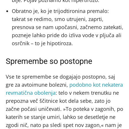
bije. Pojav poznamo kot hipertirozo.
Obratno je, ko je trijodtironina premalo:
takrat se redimo, smo utrujeni, zaprti,
presnova se nam upočasni, začnemo zatekati,
pozneje lahko pride do izliva vode v pljuča ali
osrčnik – to je hipotiroza.
Spremembe so postopne
Vse te spremembe se dogajajo postopno, saj
gre za avtoimune bolezni,
podobno kot nekatera
revmatična obolenja
: telo v nekem trenutku ne
prepozna več ščitnice kot dela sebe, zato jo
začne počasi uničevati. »To poteka v zagonih, po
katerih se stanje umiri, lahko se desetletje ne
zgodi nič, nato pa sledi spet nov zagon,« nam je