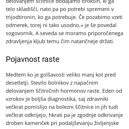
delovanjem ščitnice dodajamo tiroksin, ki ga
telo skladišči, nato pa po potrebi spremeni v
trijodtironin, ko ga potrebuje. Če pozabimo vzeti
odmerek, torej ni tako usodno,« je še povedal
sogovornik. A seveda se moramo priporočenega
zdravljenja kljub temu čim natančneje držati.
Pojavnost raste
Medtem ko je golšavosti veliko manj kot pred
desetletji, število bolnikov z napačnim
delovanjem ščitničnih hormonov raste. Eden od
vzrokov je boljša diagnostika, saj zdravniki
večkrat pomislijo na bolezni ščitnice in jih tudi
večkrat odkrijejo, hkrati pa je zgodnje odkrivanje
droben kamenček pri podaljševanju življenjske