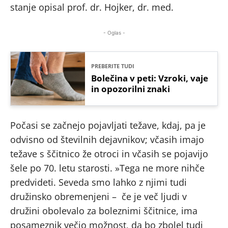
stanje opisal prof. dr. Hojker, dr. med.
- Oglas -
PREBERITE TUDI
Bolečina v peti: Vzroki, vaje
in opozorilni znaki
Počasi se začnejo pojavljati težave, kdaj, pa je
odvisno od številnih dejavnikov; včasih imajo
težave s ščitnico že otroci in včasih se pojavijo
šele po 70. letu starosti. »Tega ne more nihče
predvideti. Seveda smo lahko z njimi tudi
družinsko obremenjeni – če je več ljudi v
družini obolevalo za boleznimi ščitnice, ima
posameznik večjo možnost, da bo zbolel tudi