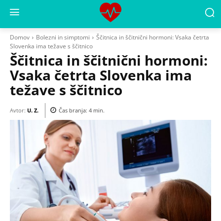
Domov
Bolezni in simptomi
Ščitnica in ščitnični hormoni: Vsaka četrta
Slovenka ima težave s ščitnico
Ščitnica in ščitnični hormoni:
Vsaka četrta Slovenka ima
težave s ščitnico
Avtor:
U. Z.
Čas branja:
4
min.