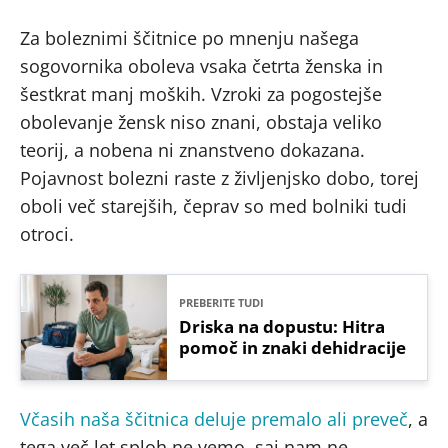
Za boleznimi ščitnice po mnenju našega
sogovornika oboleva vsaka četrta ženska in
šestkrat manj moških. Vzroki za pogostejše
obolevanje žensk niso znani, obstaja veliko
teorij, a nobena ni znanstveno dokazana.
Pojavnost bolezni raste z življenjsko dobo, torej
oboli več starejših, čeprav so med bolniki tudi
otroci.
PREBERITE TUDI
Driska na dopustu: Hitra
pomoč in znaki dehidracije
Včasih naša ščitnica deluje premalo ali preveč
, a
tega več let sploh ne vemo, saj nam ne