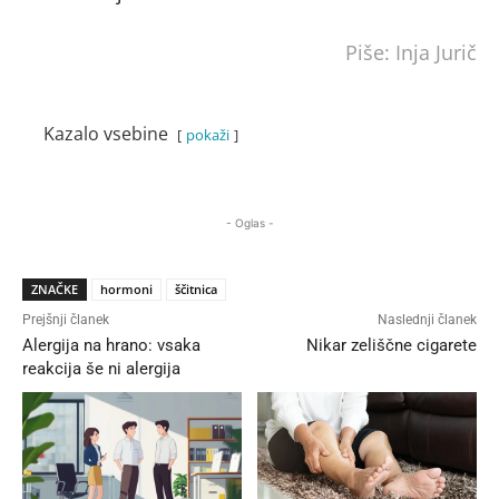
Piše: Inja Jurič
Kazalo vsebine
pokaži
- Oglas -
ZNAČKE
hormoni
ščitnica
Prejšnji članek
Naslednji članek
Alergija na hrano: vsaka
Nikar zeliščne cigarete
reakcija še ni alergija