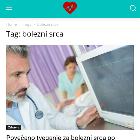
Home
Tags
Bolezni srca
Tag: bolezni srca
Zdravje
Povečano tveganje za bolezni srca po