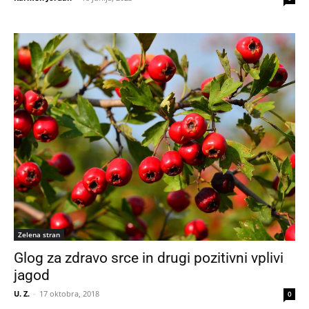
Zelena stran
Glog za zdravo srce in drugi pozitivni vplivi
jagod
U. Z.
-
17 oktobra, 2018
0