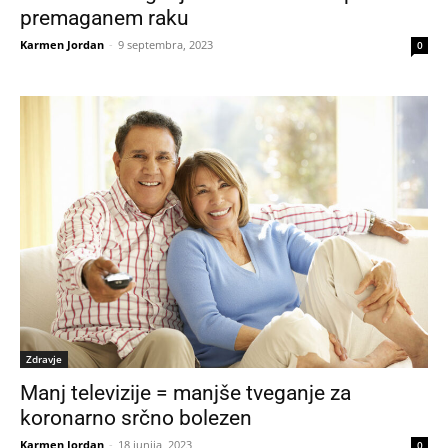
premaganem raku
Karmen Jordan
-
9 septembra, 2023
0
Zdravje
Manj televizije = manjše tveganje za
koronarno srčno bolezen
Karmen Jordan
-
18 junija, 2023
0