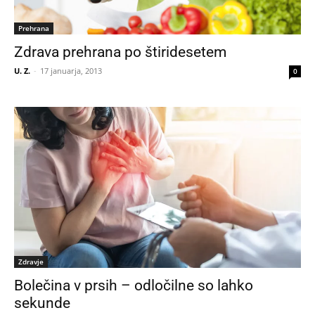
Prehrana
Zdrava prehrana po štiridesetem
U. Z.
-
17 januarja, 2013
0
Zdravje
Bolečina v prsih – odločilne so lahko
sekunde