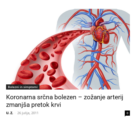
Bolezni in simptomi
Koronarna srčna bolezen – zožanje arterij
zmanjša pretok krvi
U. Z.
-
26 julija, 2011
0