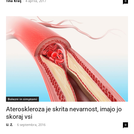
Tina Kralj
-
4 aprila, 2017
0
Bolezni in simptomi
Ateroskleroza je skrita nevarnost, imajo jo
skoraj vsi
U. Z.
-
6 septembra, 2016
0