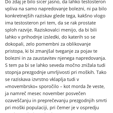
Do zdaj je bilo sicer jasno, da lahko testosteron
vpliva na samo napredovanje bolezni, ni pa bilo
konkretnejših raziskav glede tega, kakšno vlogo
ima testosteron pri tem, da se rak prostate
sploh razvije. Raziskovalci menijo, da bi bili
lahko v prihodnje izsledki, do katerih so se
dokopali, zelo pomembni za oblikovanje
pristopa, ki bi zmanjšal tveganje za pojav te
bolezni in za zaustavitev njenega napredovanja.
S tem pa bi se lahko seveda močno znižala tudi
stopnja prezgodnje umrljivosti pri moških. Tako
se raziskava izvrstno vklaplja tudi v
»movembrsko« sporočilo – kot morda že veste,
ja namreč mesec november posvečen
ozaveščanju in preprečevanju prezgodnjih smrti
pri moški populaciji, pri čemer je v ospredju