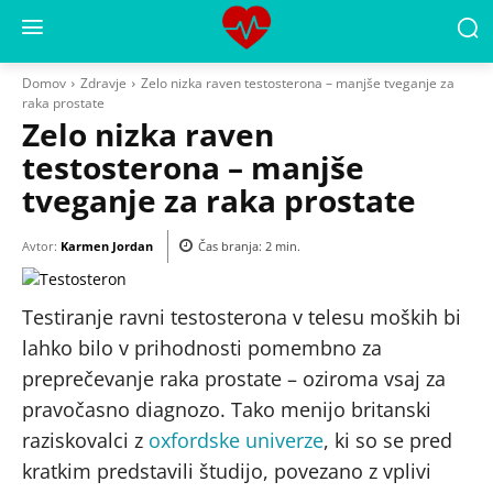
Domov
Zdravje
Zelo nizka raven testosterona – manjše tveganje za
raka prostate
Zelo nizka raven
testosterona – manjše
tveganje za raka prostate
Avtor:
Karmen Jordan
Čas branja:
2
min.
Testiranje ravni testosterona v telesu moških bi
lahko bilo v prihodnosti pomembno za
preprečevanje raka prostate – oziroma vsaj za
pravočasno diagnozo. Tako menijo britanski
raziskovalci z
oxfordske univerze
, ki so se pred
kratkim predstavili študijo, povezano z vplivi