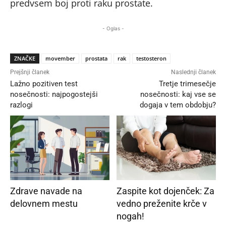
predvsem boj proti raku prostate.
- Oglas -
ZNAČKE
movember
prostata
rak
testosteron
Prejšnji članek
Naslednji članek
Lažno pozitiven test
Tretje trimesečje
nosečnosti: najpogostejši
nosečnosti: kaj vse se
razlogi
dogaja v tem obdobju?
Zdrave navade na
Zaspite kot dojenček: Za
delovnem mestu
vedno preženite krče v
nogah!