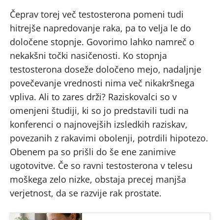
Čeprav torej več testosterona pomeni tudi
hitrejše napredovanje raka, pa to velja le do
določene stopnje. Govorimo lahko namreč o
nekakšni točki nasičenosti. Ko stopnja
testosterona doseže določeno mejo, nadaljnje
povečevanje vrednosti nima več nikakršnega
vpliva. Ali to zares drži? Raziskovalci so v
omenjeni študiji, ki so jo predstavili tudi na
konferenci o najnovejših izsledkih raziskav,
povezanih z rakavimi obolenji, potrdili hipotezo.
Obenem pa so prišli do še ene zanimive
ugotovitve. Če so ravni testosterona v telesu
moškega zelo nizke, obstaja precej manjša
verjetnost, da se razvije rak prostate.