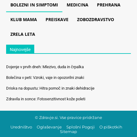
BOLEZNI IN SIMPTOMI
MEDICINA
PREHRANA
KLUB MAMA
PREISKAVE
ZOBOZDRAVSTVO
ZRELA LETA
Najnovejše
Dojenje v prvih dneh: Mlezivo, duda in črpalka
Bolečina v peti: Vzroki, vaje in opozorilni znaki
Driska na dopustu: Hitra pomoč in znaki dehidracije
Zdravila in sonce: Fotosenzitivnost kože poleti
© Zdravje.si. Vse pravice pridržane
Uredništvo
Oglaševanje
Splošni Pogoji
O piškotkih
Sitemap