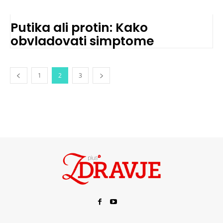
Putika ali protin: Kako
obvladovati simptome
1
2
3