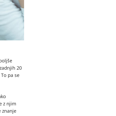
boljše
zadnjih 20
 To pa se
hko
e z njim
e znanje