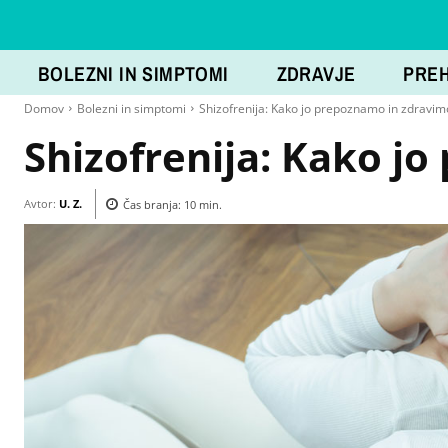
BOLEZNI IN SIMPTOMI
ZDRAVJE
PRE
Domov
Bolezni in simptomi
Shizofrenija: Kako jo prepoznamo in zdravim
Shizofrenija: Kako j
Avtor:
U. Z.
Čas branja:
10
min.