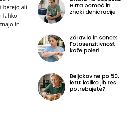
Hitra pomoč in
i berejo ali
znaki dehidracije
h lahko
znajo in
Zdravila in sonce:
Fotosenzitivnost
kože poleti
Beljakovine po 50.
letu: koliko jih res
potrebujete?