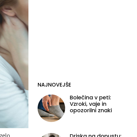
NAJNOVEJŠE
Bolečina v peti:
Vzroki, vaje in
opozorilni znaki
zelo
Driska na dopustu: