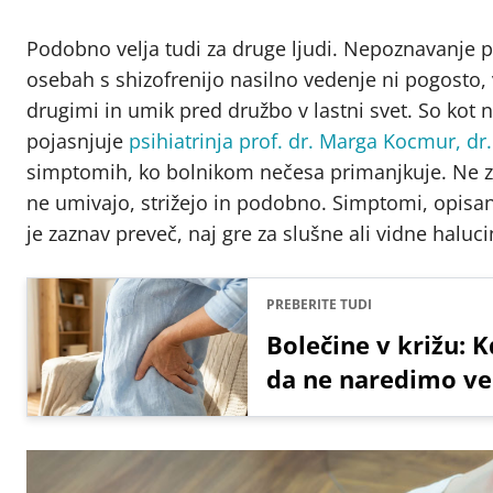
Podobno velja tudi za druge ljudi. Nepoznavanje p
osebah s shizofrenijo nasilno vedenje ni pogosto, 
drugimi in umik pred družbo v lastni svet. So kot
pojasnjuje
psihiatrinja prof. dr. Marga Kocmur, dr
simptomih, ko bolnikom nečesa primanjkuje. Ne z
ne umivajo, strižejo in podobno. Simptomi, opisani
je zaznav preveč, naj gre za slušne ali vidne haluci
PREBERITE TUDI
Bolečine v križu: K
da ne naredimo ve