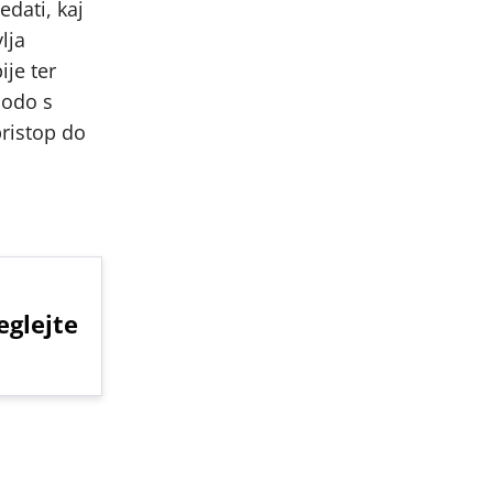
edati, kaj
lja
ije ter
bodo s
pristop do
eglejte