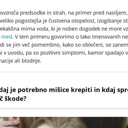
ovzroča predsodke in strah, na primer pred nasiljem,
veliko pogostejša je čustvena otopelost, izogibanje st
 nekakšna mirna voda, ki je noben dogodek ne more vzv
. med
. V tem primeru govorimo o tako imenovanih ne
di se jim več pomembno, kako so oblečeni, se zanema
 v uvodu, pa so pozitivni simptomi, kamor spadajo vsi 
nacije ali blodnje.
daj je potrebno mišice krepiti in kdaj spro
č škode?