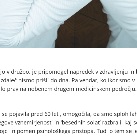
jo v družbo, je pripomogel napredek v zdravljenju in 
daleč nismo prišli do dna. Pa vendar, kolikor smo v 
i bilo prav na nobenem drugem medicinskem področju.
se pojavila pred 60 leti, omogočila, da smo sploh la
ove vznemirjenosti in ‘besednih solat’ razbrali, kaj s
ojci in pomen psihološkega pristopa. Tudi o tem se j