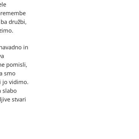
ele
 spremembe
iba družbi,
zimo.
enavadno in
va
ne pomisli,
ga smo
i jo vidimo.
h slabo
ive stvari