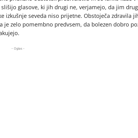
slišijo glasove, ki jih drugi ne, verjamejo, da jim drug
ke izkušnje seveda niso prijetne. Obstoječa zdravila ji
nje pa je zelo pomembno predvsem, da bolezen dobro po
akujejo.
- Oglas -