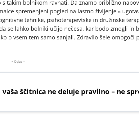
ko s takim bolnikom ravnati. Da znamo približno napov
malce spremenjeni pogled na lastno življenje,« ugotav
ognitivne tehnike, psihoterapevtske in družinske terap
 da se lahko bolniki učijo nečesa, kar bodo zmogli in 
lahko o vsem tem samo sanjali. Zdravilo šele omogoči 
- Oglas -
 vaša ščitnica ne deluje pravilno – ne spr