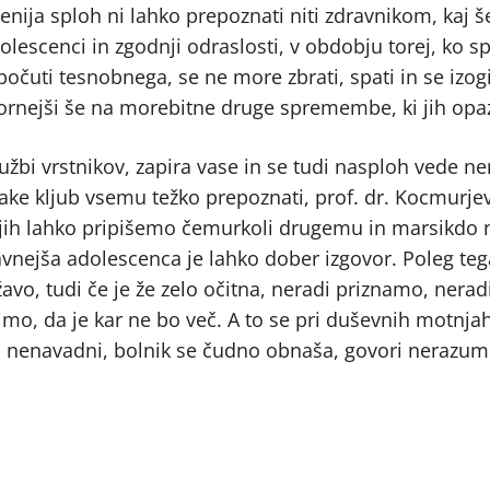
renija sploh ni lahko prepoznati niti zdravnikom, kaj š
olescenci in zgodnji odraslosti, v obdobju torej, ko
očuti tesnobnega, se ne more zbrati, spati in se izog
zornejši še na morebitne druge spremembe, ki jih opa
ružbi vrstnikov, zapira vase in se tudi nasploh vede n
znake kljub vsemu težko prepoznati, prof. dr. Kocmurje
da jih lahko pripišemo čemurkoli drugemu in marsikdo 
ežavnejša adolescenca je lahko dober izgovor. Poleg te
žavo, tudi če je že zelo očitna, neradi priznamo, nerad
imo, da je kar ne bo več. A to se pri duševnih motnja
j nenavadni, bolnik se čudno obnaša, govori nerazumlj