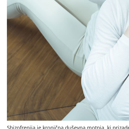
Shizofrenija je kronična duševna motnja, ki prizade