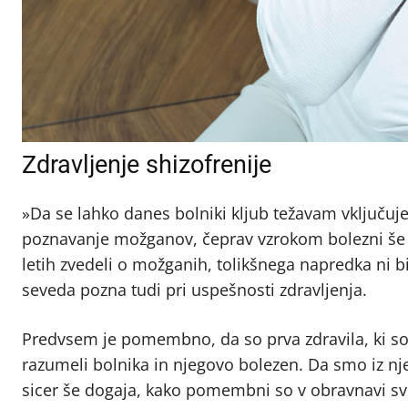
Zdravljenje shizofrenije
»Da se lahko danes bolniki kljub težavam vključuje
poznavanje možganov, čeprav vzrokom bolezni še z
letih zvedeli o možganih, tolikšnega napredka n
seveda pozna tudi pri uspešnosti zdravljenja.
Predvsem je pomembno, da so prva zdravila, ki so 
razumeli bolnika in njegovo bolezen. Da smo iz njeg
sicer še dogaja, kako pomembni so v obravnavi sv