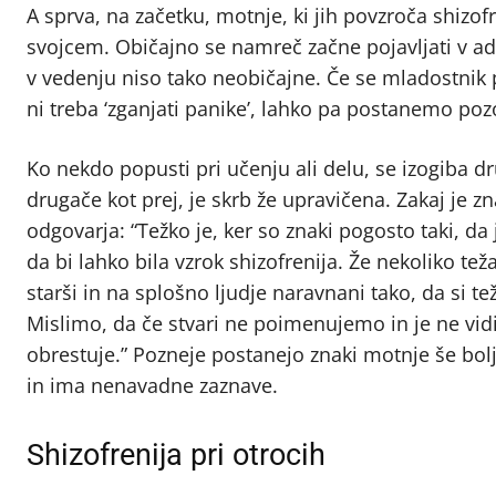
A sprva, na začetku, motnje, ki jih povzroča shizof
svojcem. Običajno se namreč začne pojavljati v ad
v vedenju niso tako neobičajne. Če se mladostnik p
ni treba ‘zganjati panike’, lahko pa postanemo po
Ko nekdo popusti pri učenju ali delu, se izogiba d
drugače kot prej, je skrb že upravičena. Zakaj je 
odgovarja: “Težko je, ker so znaki pogosto taki, 
da bi lahko bila vzrok shizofrenija. Že nekoliko t
starši in na splošno ljudje naravnani tako, da si te
Mislimo, da če stvari ne poimenujemo in je ne vid
obrestuje.” Pozneje postanejo znaki motnje še bol
in ima nenavadne zaznave.
Shizofrenija pri otrocih