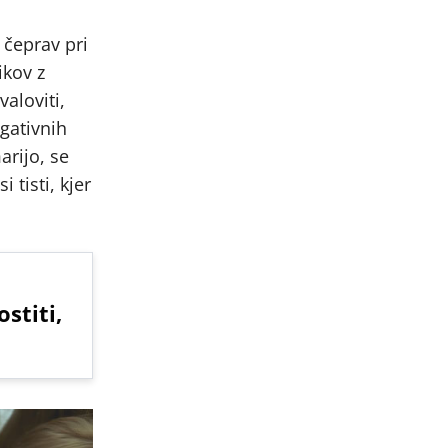
 čeprav pri
ikov z
aloviti,
gativnih
rijo, se
tisti, kjer
stiti,