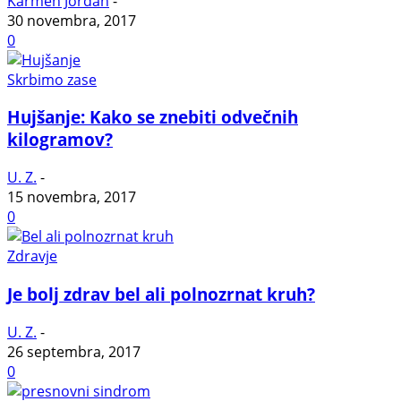
Karmen Jordan
-
30 novembra, 2017
0
Skrbimo zase
Hujšanje: Kako se znebiti odvečnih
kilogramov?
U. Z.
-
15 novembra, 2017
0
Zdravje
Je bolj zdrav bel ali polnozrnat kruh?
U. Z.
-
26 septembra, 2017
0