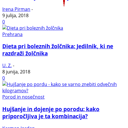
Irena Pirman
-
9 julija, 2018
0
Prehrana
Dieta pri boleznih žolčnika: Jedilnik, ki ne
razdraži žolčnika
U. Z.
-
8 junija, 2018
0
Porod in nosečnost
Hujšanje in dojenje po porodu: kako
priporočljiva je ta kombinacija?