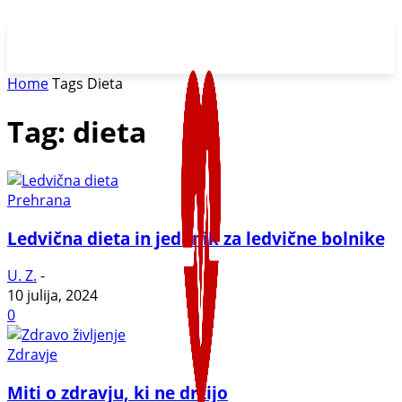
Home
Tags
Dieta
Tag: dieta
Prehrana
Ledvična dieta in jedilnik za ledvične bolnike
U. Z.
-
10 julija, 2024
0
Zdravje
Miti o zdravju, ki ne držijo