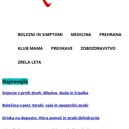
BOLEZNI IN SIMPTOMI
MEDICINA
PREHRANA
KLUB MAMA
PREISKAVE
ZOBOZDRAVSTVO
ZRELA LETA
Najnovejše
Dojenje v prvih dneh: Mlezivo, duda in črpalka
Bolečina v peti: Vzroki, vaje in opozorilni znaki
Driska na dopustu: Hitra pomoč in znaki dehidracije