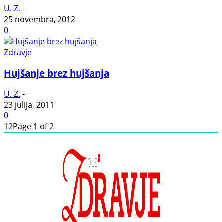
U. Z.
-
25 novembra, 2012
0
Zdravje
Hujšanje brez hujšanja
U. Z.
-
23 julija, 2011
0
1
2
Page 1 of 2