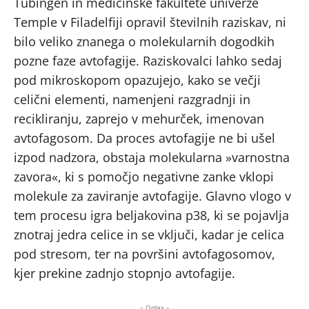
Tübingen in medicinske fakultete univerze
Temple v Filadelfiji opravil številnih raziskav, ni
bilo veliko znanega o molekularnih dogodkih
pozne faze avtofagije. Raziskovalci lahko sedaj
pod mikroskopom opazujejo, kako se večji
celični elementi, namenjeni razgradnji in
recikliranju, zaprejo v mehurček, imenovan
avtofagosom. Da proces avtofagije ne bi ušel
izpod nadzora, obstaja molekularna »varnostna
zavora«, ki s pomočjo negativne zanke vklopi
molekule za zaviranje avtofagije. Glavno vlogo v
tem procesu igra beljakovina p38, ki se pojavlja
znotraj jedra celice in se vključi, kadar je celica
pod stresom, ter na površini avtofagosomov,
kjer prekine zadnjo stopnjo avtofagije.
- Oglas -