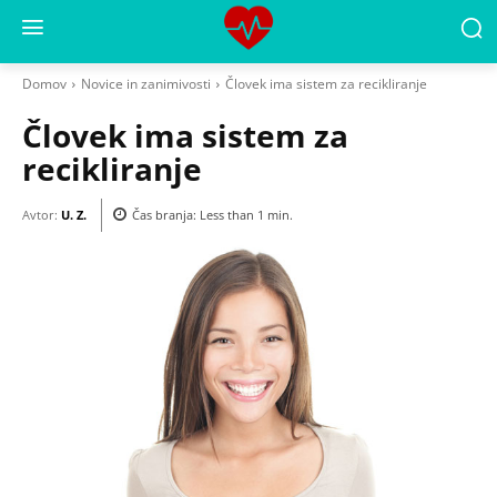
Domov
Novice in zanimivosti
Človek ima sistem za recikliranje
Človek ima sistem za
recikliranje
Avtor:
U. Z.
Čas branja:
Less than 1
min.