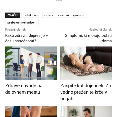
ZNAČKE
beljakovine
človek
človeški organizem
prebavni mehanizem
Prejšnji članek
Naslednji članek
Kako zdraviti depresijo v
Simptomi, ki morajo ostati
času nosečnosti?
doma
Zdrave navade na
Zaspite kot dojenček: Za
delovnem mestu
vedno preženite krče v
nogah!