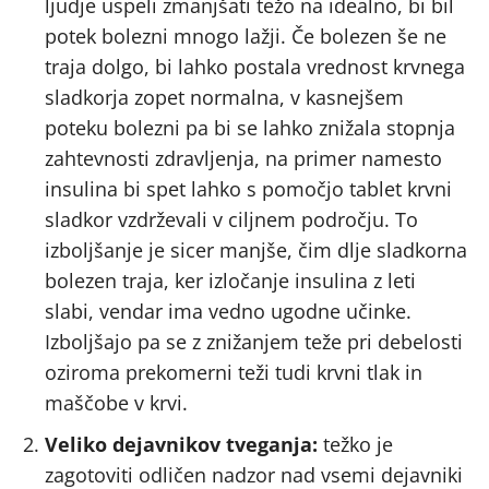
ljudje uspeli zmanjšati težo na idealno, bi bil
potek bolezni mnogo lažji. Če bolezen še ne
traja dolgo, bi lahko postala vrednost krvnega
sladkorja zopet normalna, v kasnejšem
poteku bolezni pa bi se lahko znižala stopnja
zahtevnosti zdravljenja, na primer namesto
insulina bi spet lahko s pomočjo tablet krvni
sladkor vzdrževali v ciljnem področju. To
izboljšanje je sicer manjše, čim dlje sladkorna
bolezen traja, ker izločanje insulina z leti
slabi, vendar ima vedno ugodne učinke.
Izboljšajo pa se z znižanjem teže pri debelosti
oziroma prekomerni teži tudi krvni tlak in
maščobe v krvi.
Veliko dejavnikov tveganja:
težko je
zagotoviti odličen nadzor nad vsemi dejavniki