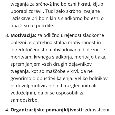
tveganja za srčno-žilne bolezni hkrati, kljub
uporabi zdravil. Tudi zelo skrbno izvajane
raziskave pri bolnikih s sladkorno boleznijo
tipa 2 so to potrdile.
Motivacija:
za odlično urejenost sladkorne
bolezni je potrebna stalna motiviranost in
osredotočenost na obvladovanje bolezni – z
meritvami krvnega sladkorja, meritvijo tlaka,
spremljanjem vseh drugih dejavnikov
tveganja, kot so maščobe v krvi, da ne
govorimo o opustitvi kajenja. Veliko bolnikov
ni dovolj motiviranih niti razgledanih ali
vedoželjnih, da bi se usposobili za
samooskrbo.
Organizacijske pomanjkljivosti:
zdravstveni