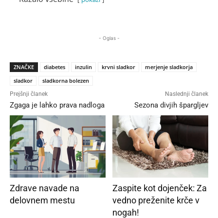
- Oglas -
ZNAČKE
diabetes
inzulin
krvni sladkor
merjenje sladkorja
sladkor
sladkorna bolezen
Prejšnji članek
Naslednji članek
Zgaga je lahko prava nadloga
Sezona divjih špargljev
Zdrave navade na
Zaspite kot dojenček: Za
delovnem mestu
vedno preženite krče v
nogah!