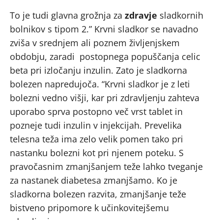
To je tudi glavna grožnja za
zdravje
sladkornih
bolnikov s tipom 2.” Krvni sladkor se navadno
zviša v srednjem ali poznem življenjskem
obdobju, zaradi postopnega popuščanja celic
beta pri izločanju inzulin. Zato je sladkorna
bolezen napredujoča. “Krvni sladkor je z leti
bolezni vedno višji, kar pri zdravljenju zahteva
uporabo sprva postopno več vrst tablet in
pozneje tudi inzulin v injekcijah. Prevelika
telesna teža ima zelo velik pomen tako pri
nastanku bolezni kot pri njenem poteku. S
pravočasnim zmanjšanjem teže lahko tveganje
za nastanek diabetesa zmanjšamo. Ko je
sladkorna bolezen razvita, zmanjšanje teže
bistveno pripomore k učinkovitejšemu