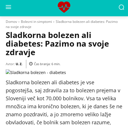
Domov
Bolezni in simptomi
Sladkorna bolezen ali diabetes: Pazimo
na svoje zdravje
Sladkorna bolezen ali
diabetes: Pazimo na svoje
zdravje
Avtor:
U. Z.
Čas branja:
6
min.
Sladkorna bolezen ali diabetes je vse
pogostejša, saj zdravila za to bolezen prejema v
Sloveniji več kot 70.000 bolnikov. Vsa ta velika
množica ima kronično bolezen, ki je danes še ne
znamo pozdraviti, a jo zmoremo veliko lažje
obvladovati, če bolnik sam bolezen razume,