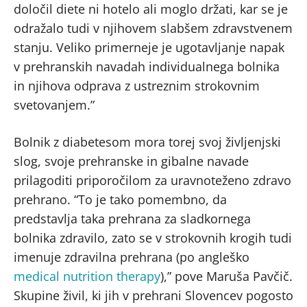
določil diete ni hotelo ali moglo držati, kar se je
odražalo tudi v njihovem slabšem zdravstvenem
stanju. Veliko primerneje je ugotavljanje napak
v prehranskih navadah individualnega bolnika
in njihova odprava z ustreznim strokovnim
svetovanjem.”
Bolnik z diabetesom mora torej svoj življenjski
slog, svoje prehranske in gibalne navade
prilagoditi priporočilom za uravnoteženo zdravo
prehrano. “To je tako pomembno, da
predstavlja taka prehrana za sladkornega
bolnika zdravilo, zato se v strokovnih krogih tudi
imenuje zdravilna prehrana (po angleško
medical nutrition therapy
),” pove Maruša Pavčič.
Skupine živil, ki jih v prehrani Slovencev pogosto