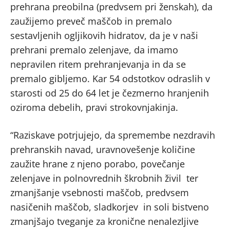
prehrana preobilna (predvsem pri ženskah), da
zaužijemo preveč maščob in premalo
sestavljenih ogljikovih hidratov, da je v naši
prehrani premalo zelenjave, da imamo
nepravilen ritem prehranjevanja in da se
premalo gibljemo. Kar 54 odstotkov odraslih v
starosti od 25 do 64 let je čezmerno hranjenih
oziroma debelih, pravi strokovnjakinja.
“Raziskave potrjujejo, da spremembe nezdravih
prehranskih navad, uravnovešenje količine
zaužite hrane z njeno porabo, povečanje
zelenjave in polnovrednih škrobnih živil ter
zmanjšanje vsebnosti maščob, predvsem
nasičenih maščob, sladkorjev in soli bistveno
zmanjšajo tveganje za kronične nenalezljive