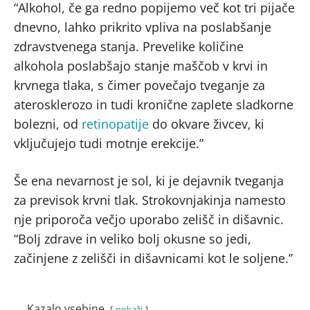
“Alkohol, če ga redno popijemo več kot tri pijače
dnevno, lahko prikrito vpliva na poslabšanje
zdravstvenega stanja. Prevelike količine
alkohola poslabšajo stanje maščob v krvi in
krvnega tlaka, s čimer povečajo tveganje za
aterosklerozo in tudi kronične zaplete sladkorne
bolezni, od
retinopatije
do okvare živcev, ki
vključujejo tudi motnje erekcije.”
Še ena nevarnost je sol, ki je dejavnik tveganja
za previsok krvni tlak. Strokovnjakinja namesto
nje priporoča večjo uporabo zelišč in dišavnic.
“Bolj zdrave in veliko bolj okusne so jedi,
začinjene z zelišči in dišavnicami kot le soljene.”
Kazalo vsebine
pokaži