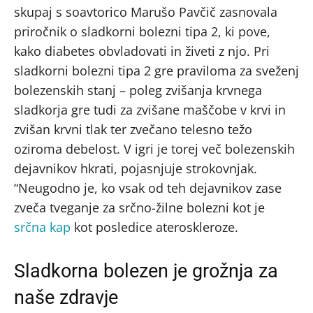
skupaj s soavtorico Marušo Pavčič zasnovala
priročnik o sladkorni bolezni tipa 2, ki pove,
kako diabetes obvladovati in živeti z njo. Pri
sladkorni bolezni tipa 2 gre praviloma za sveženj
bolezenskih stanj – poleg zvišanja krvnega
sladkorja gre tudi za zvišane maščobe v krvi in
zvišan krvni tlak ter zvečano telesno težo
oziroma debelost. V igri je torej več bolezenskih
dejavnikov hkrati, pojasnjuje strokovnjak.
“Neugodno je, ko vsak od teh dejavnikov zase
zveča tveganje za srčno-žilne bolezni kot je
srčna kap
kot posledice ateroskleroze.
Sladkorna bolezen je grožnja za
naše zdravje