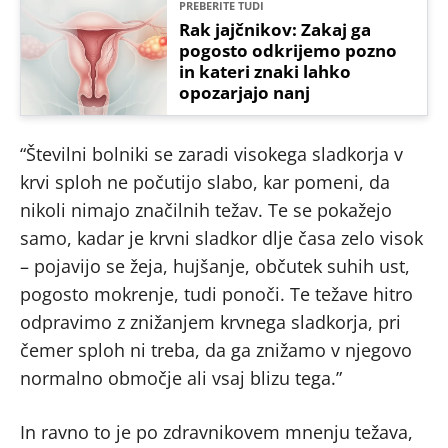
PREBERITE TUDI
Rak jajčnikov: Zakaj ga
pogosto odkrijemo pozno
in kateri znaki lahko
opozarjajo nanj
“Številni bolniki se zaradi visokega sladkorja v
krvi sploh ne počutijo slabo, kar pomeni, da
nikoli nimajo značilnih težav. Te se pokažejo
samo, kadar je krvni sladkor dlje časa zelo visok
– pojavijo se žeja, hujšanje, občutek suhih ust,
pogosto mokrenje, tudi ponoči. Te težave hitro
odpravimo z znižanjem krvnega sladkorja, pri
čemer sploh ni treba, da ga znižamo v njegovo
normalno območje ali vsaj blizu tega.”
In ravno to je po zdravnikovem mnenju težava,